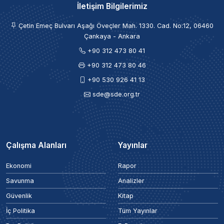
İletişim Bilgilerimiz
Çetin Emeç Bulvarı Aşağı Öveçler Mah. 1330. Cad. No:12, 06460
Çankaya - Ankara
+90 312 473 80 41
+90 312 473 80 46
+90 530 926 41 13
sde@sde.org.tr
Çalışma Alanları
Yayınlar
Ekonomi
Rapor
Savunma
Analizler
Güvenlik
Kitap
İç Politika
Tüm Yayınlar