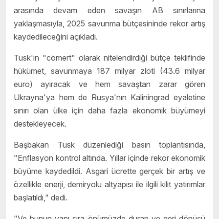
arasında devam eden savaşın AB sınırlarına
yaklaşmasıyla, 2025 savunma bütçesininde rekor artış
kaydedileceğini açıkladı.
Tusk'ın "cömert" olarak nitelendirdiği bütçe teklifinde
hükümet, savunmaya 187 milyar zloti (43.6 milyar
euro) ayıracak ve hem savaştan zarar gören
Ukrayna'ya hem de Rusya'nın Kaliningrad eyaletine
sınırı olan ülke için daha fazla ekonomik büyümeyi
destekleyecek.
Başbakan Tusk düzenlediği basın toplantısında,
"Enflasyon kontrol altında. Yıllar içinde rekor ekonomik
büyüme kaydedildi. Asgari ücrette gerçek bir artış ve
özellikle enerji, demiryolu altyapısı ile ilgili kilit yatırımlar
başlatıldı," dedi.
"Ve bunun yanı sıra önümüzde duran ve geri dönüşü