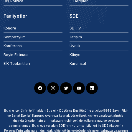
Dış Politika
E-Dergiler
Faaliyetler
SDE
Kongre
SD TV
Sempozyum
İletişim
Konferans
Üyelik
Beyin Fırtınası
Künye
EİK Toplantıları
Kurumsal
Bu site içeriğinin telif hakları Stratejik Düşünce Enstitüsü’ne ait olup 5846 Sayılı Fikir
ve Sanat Eserleri Kanunu uyarınca kaynak gösterilerek kısmen yapılacak alıntılar
dışında önceden izin alınmaksızın hiçbir şekilde kullanılamaz ve yeniden
yayımlanamaz. Bu sitede yer alan SDE'nin kurumsal bilgileri ile SDE Akademik
Personeli'nin çalışmaları dışındaki diğer görüş ve değerlendirmeler, yalnızca yazarının