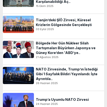
Karşılanabildiği Aç..
15 Ekim 2025
Tianjin’deki ŞİÖ Zirvesi, Küresel
Krizlerin Gölgesinde Gerçekleşti
03 Eylül 2025
Bölgede Her Gün Nükleer Silah
Tartışmaları Büyürken Japonya ve
Güney Kore’den 'ABD’ye..
21 Ağustos 2025
NATO Zirvesinde, Trump’ın İstediği
Gibi 1 Sayfalık Bildiri Yayınlandı: İşte
Ayrıntıla..
26 Haziran 2025
Trump’a Uyumlu NATO Zirvesi
24 Haziran 2025