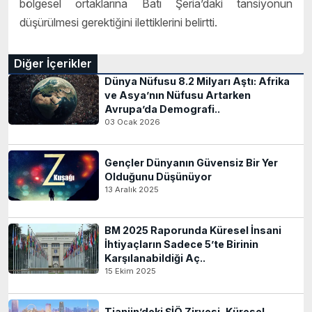
bölgesel ortaklarına Batı Şeria’daki tansiyonun
düşürülmesi gerektiğini ilettiklerini belirtti.​​​
Diğer İçerikler
Dünya Nüfusu 8.2 Milyarı Aştı: Afrika
ve Asya’nın Nüfusu Artarken
Avrupa’da Demografi..
03 Ocak 2026
Gençler Dünyanın Güvensiz Bir Yer
Olduğunu Düşünüyor
13 Aralık 2025
BM 2025 Raporunda Küresel İnsani
İhtiyaçların Sadece 5’te Birinin
Karşılanabildiği Aç..
15 Ekim 2025
Tianjin’deki ŞİÖ Zirvesi, Küresel