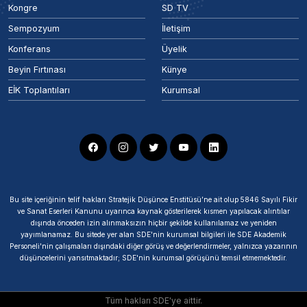
Kongre
SD TV
Sempozyum
İletişim
Konferans
Üyelik
Beyin Fırtınası
Künye
EİK Toplantıları
Kurumsal
Bu site içeriğinin telif hakları Stratejik Düşünce Enstitüsü’ne ait olup 5846 Sayılı Fikir
ve Sanat Eserleri Kanunu uyarınca kaynak gösterilerek kısmen yapılacak alıntılar
dışında önceden izin alınmaksızın hiçbir şekilde kullanılamaz ve yeniden
yayımlanamaz. Bu sitede yer alan SDE'nin kurumsal bilgileri ile SDE Akademik
Personeli'nin çalışmaları dışındaki diğer görüş ve değerlendirmeler, yalnızca yazarının
düşüncelerini yansıtmaktadır; SDE'nin kurumsal görüşünü temsil etmemektedir.
Tüm hakları SDE'ye aittir.