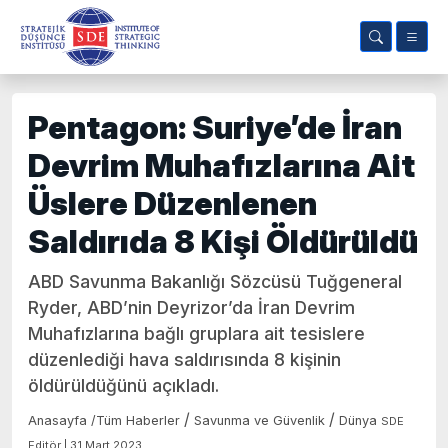
Pentagon: Suriye’de İran
Devrim Muhafızlarına Ait
Üslere Düzenlenen
Saldırıda 8 Kişi Öldürüldü
ABD Savunma Bakanlığı Sözcüsü Tuğgeneral
Ryder, ABD’nin Deyrizor’da İran Devrim
Muhafızlarına bağlı gruplara ait tesislere
düzenlediği hava saldırısında 8 kişinin
öldürüldüğünü açıkladı.
/
/
Anasayfa
/
Tüm Haberler
Savunma ve Güvenlik
Dünya
SDE
Editör | 31 Mart 2023