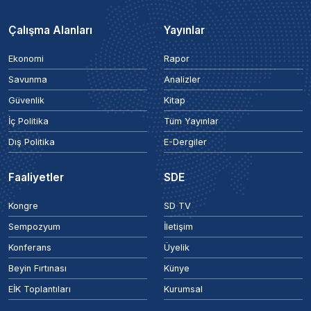
Çalışma Alanları
Yayınlar
Ekonomi
Rapor
Savunma
Analizler
Güvenlik
Kitap
İç Politika
Tüm Yayınlar
Dış Politika
E-Dergiler
Faaliyetler
SDE
Kongre
SD TV
Sempozyum
İletişim
Konferans
Üyelik
Beyin Fırtınası
Künye
EİK Toplantıları
Kurumsal