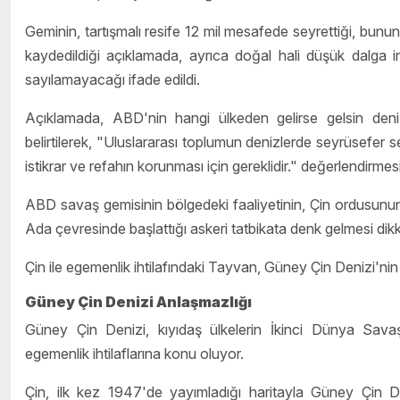
Geminin, tartışmalı resife 12 mil mesafede seyrettiği, bunu
kaydedildiği açıklamada, ayrıca doğal hali düşük dalga irt
sayılamayacağı ifade edildi.
Açıklamada, ABD'nin hangi ülkeden gelirse gelsin denizl
belirtilerek, "Uluslararası toplumun denizlerde seyrüsefer s
istikrar ve refahın korunması için gereklidir." değerlendirmesi
ABD savaş gemisinin bölgedeki faaliyetinin, Çin ordusunun
Ada çevresinde başlattığı askeri tatbikata denk gelmesi dikka
Çin ile egemenlik ihtilafındaki Tayvan, Güney Çin Denizi'nin
Güney Çin Denizi Anlaşmazlığı
Güney Çin Denizi, kıyıdaş ülkelerin İkinci Dünya Savaş
egemenlik ihtilaflarına konu oluyor.
Çin, ilk kez 1947'de yayımladığı haritayla Güney Çin D