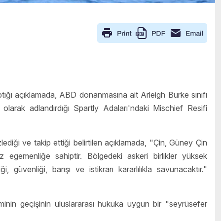
ığı açıklamada, ABD donanmasına ait Arleigh Burke sınıfı
larak adlandırdığı Spartly Adaları'ndaki Mischief Resifi
diği ve takip ettiği belirtilen açıklamada, "Çin, Güney Çin
z egemenliğe sahiptir. Bölgedeki askeri birlikler yüksek
üvenliği, barışı ve istikrarı kararlılıkla savunacaktır."
minin geçişinin uluslararası hukuka uygun bir "seyrüsefer