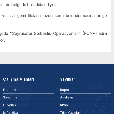
eler de bölgede hak iddia ediyor.
i ve sivil gemi filolarını uzun süreli bulundurmasına bölge
gede "Seyrüsefer Serbestisi Operasyonları" (FONP) adını
or.
Çalışma Alanları
Yayınlar
Ekonomi
Rapor
Savunma
Analizler
Güvenlik
Kitap
İç Politika
Tüm Yayınlar