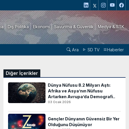
ika
Dış Politika
Ekonomi
Savunma & Güvenlik
Medya & STK
Ara
SD TV
Haberler
Diğer İçerikler
Dünya Nüfusu 8.2 Milyarı Aştı:
Afrika ve Asya’nın Nüfusu
Artarken Avrupa’da Demografi..
03 Ocak 2026
Gençler Dünyanın Güvensiz Bir Yer
Olduğunu Düşünüyor