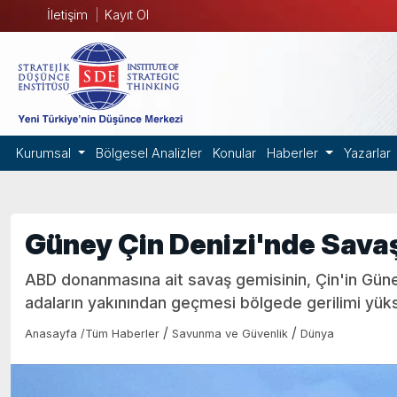
İletişim
Kayıt Ol
Kurumsal
Bölgesel Analizler
Konular
Haberler
Yazarlar
Güney Çin Denizi'nde Savaş
ABD donanmasına ait savaş gemisinin, Çin'in Gün
adaların yakınından geçmesi bölgede gerilimi yükse
/
/
Anasayfa
/
Tüm Haberler
Savunma ve Güvenlik
Dünya