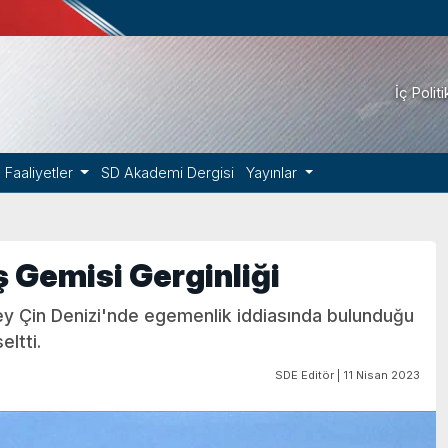
İç Polit
Faaliyetler
SD Akademi Dergisi
Yayınlar
 Gemisi Gerginliği
ey Çin Denizi'nde egemenlik iddiasında bulunduğu
ltti.
SDE Editör | 11 Nisan 2023