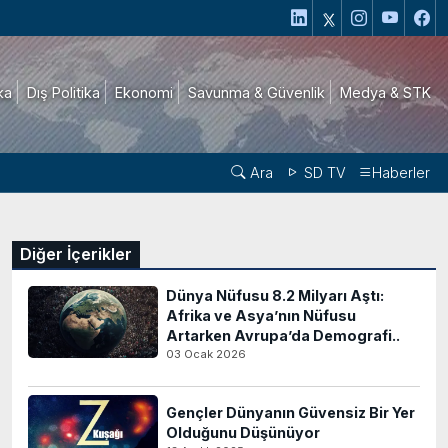
ika
Dış Politika
Ekonomi
Savunma & Güvenlik
Medya & STK
Ara
SD TV
Haberler
Diğer İçerikler
Dünya Nüfusu 8.2 Milyarı Aştı:
Afrika ve Asya’nın Nüfusu
Artarken Avrupa’da Demografi..
03 Ocak 2026
Gençler Dünyanın Güvensiz Bir Yer
Olduğunu Düşünüyor