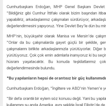
Cumhurbaşkanı Erdoğan, MHP Genel Başkanı Devlet Bahç
"Bildiğiniz gibi Cumhur İttifakı olarak bizim başından iti
yapabiliriz, arkadaşlarımız çalışmaları sürdürüyor, arkadaşla
değerlendirmesini yapıyoruz. Yine Devlet Bey'le dün bu minv
MHP'nin, büyükşehir olarak Manisa ve Mersin'de çalış
"Onlar da bu çalışmalarda gayet güçlü bir şekilde, ger
çalışmalarını birlikte arkadaşlarımızla yürütüyorlar. Diğer 
yürütüyoruz. Çok çok emin adımlarla inanıyoruz ki bu seçim
hüsranı yaşatacaktır. Bu konuda teşkilatlarımız çok
değerlendirmesinde bulundu.
"Bu yapılanların hepsi de orantısız bir güç kullanımıdı
Cumhurbaşkanı Erdoğan, "İngiltere ve ABD'nin Yemen'e yöneli
"Bir defa orantılı bir eylem söz konusu değil. Yani bu yapılan
kullanımını şu anda Amerika, aynı şekilde İsrail Filistin'de d