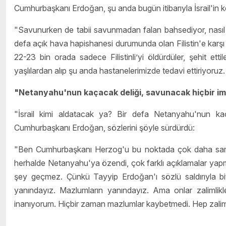
Cumhurbaşkanı Erdoğan, şu anda bugün itibarıyla İsrail'in
"Savunurken de tabii savunmadan falan bahsediyor, nasıl 
defa açık hava hapishanesi durumunda olan Filistin'e karşı
22-23 bin orada sadece Filistinli’yi öldürdüler, şehit etti
yaşlılardan alıp şu anda hastanelerimizde tedavi ettiriyor
"Netanyahu'nun kaçacak deliği, savunacak hiçbir im
"İsrail kimi aldatacak ya? Bir defa Netanyahu'nun ka
Cumhurbaşkanı Erdoğan, sözlerini şöyle sürdürdü:
"Ben Cumhurbaşkanı Herzog'u bu noktada çok daha sam
herhalde Netanyahu'ya özendi, çok farklı açıklamalar yapmay
şey geçmez. Çünkü Tayyip Erdoğan'ı sözlü saldırıyla bit
yanındayız. Mazlumların yanındayız. Ama onlar zalimlikl
inanıyorum. Hiçbir zaman mazlumlar kaybetmedi. Hep zaliml