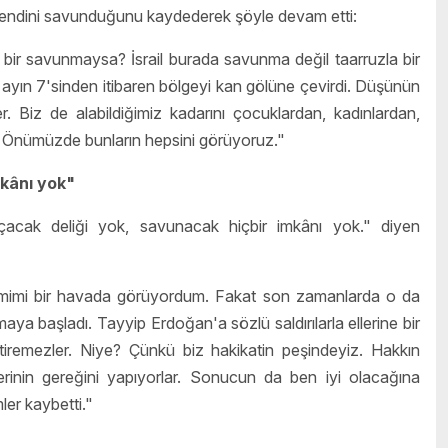
 kendini savunduğunu kaydederek şöyle devam etti:
bir savunmaysa? İsrail burada savunma değil taarruzla bir
 ayın 7'sinden itibaren bölgeyi kan gölüne çevirdi. Düşünün
ler. Biz de alabildiğimiz kadarını çocuklardan, kadınlardan,
uz. Önümüzde bunların hepsini görüyoruz."
kânı yok"
çacak deliği yok, savunacak hiçbir imkânı yok." diyen
imi bir havada görüyordum. Fakat son zamanlarda o da
a başladı. Tayyip Erdoğan'a sözlü saldırılarla ellerine bir
iremezler. Niye? Çünkü biz hakikatin peşindeyiz. Hakkın
erinin gereğini yapıyorlar. Sonucun da ben iyi olacağına
er kaybetti."