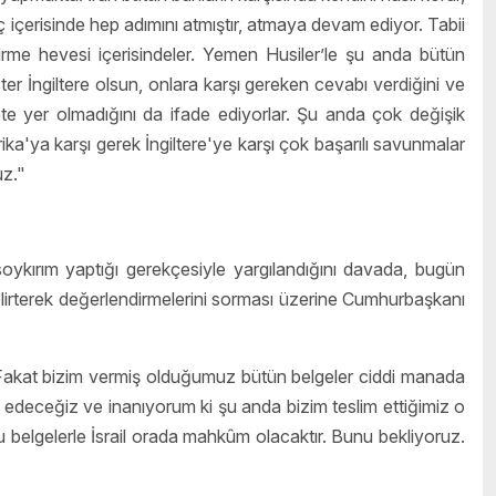
içerisinde hep adımını atmıştır, atmaya devam ediyor. Tabii
rme hevesi içerisindeler. Yemen Husiler’le şu anda bütün
ter İngiltere olsun, onlara karşı gereken cevabı verdiğini ve
e yer olmadığını da ifade ediyorlar. Şu anda çok değişik
ika'ya karşı gerek İngiltere'ye karşı çok başarılı savunmalar
uz."
k soykırım yaptığı gerekçesiyle yargılandığını davada, bugün
belirterek değerlendirmelerini sorması üzerine Cumhurbaşkanı
 Fakat bizim vermiş olduğumuz bütün belgeler ciddi manada
edeceğiz ve inanıyorum ki şu anda bizim teslim ettiğimiz o
bu belgelerle İsrail orada mahkûm olacaktır. Bunu bekliyoruz.