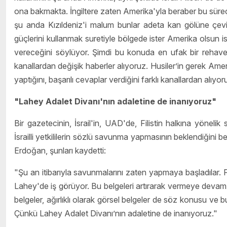
ona bakmakta. İngiltere zaten Amerika'yla beraber bu süreç 
şu anda Kızıldeniz'i malum bunlar adeta kan gölüne çevi
güçlerini kullanmak suretiyle bölgede ister Amerika olsun is
vereceğini söylüyor. Şimdi bu konuda en ufak bir rehavet
kanallardan değişik haberler alıyoruz. Husiler’in gerek Amer
yaptığını, başarılı cevaplar verdiğini farklı kanallardan alıyor
"Lahey Adalet Divanı'nın adaletine de inanıyoruz"
Bir gazetecinin, İsrail'in, UAD'de, Filistin halkına yöneli
İsrailli yetkililerin sözlü savunma yapmasının beklendiğini 
Erdoğan, şunları kaydetti:
"Şu an itibarıyla savunmalarını zaten yapmaya başladılar.
Lahey'de iş görüyor. Bu belgeleri artırarak vermeye devam 
belgeler, ağırlıklı olarak görsel belgeler de söz konusu ve 
Çünkü Lahey Adalet Divanı’nın adaletine de inanıyoruz."