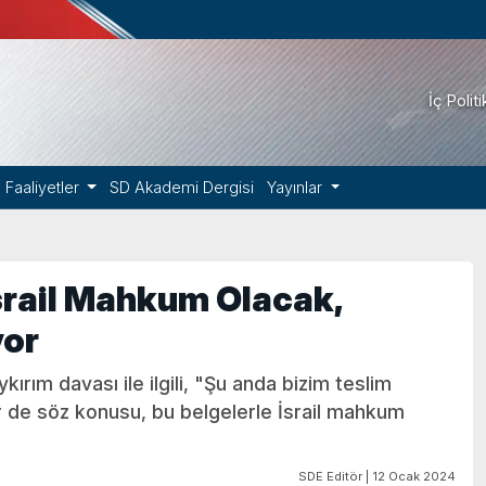
İç Polit
Faaliyetler
SD Akademi Dergisi
Yayınlar
rail Mahkum Olacak,
yor
rım davası ile ilgili, "Şu anda bizim teslim
ler de söz konusu, bu belgelerle İsrail mahkum
SDE Editör | 12 Ocak 2024