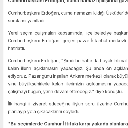
Cumhurbaşkanı Erdoğan, cuma namazı çıkışında gazete
Cumhurbaşkanı Erdoğan, cuma namazını kıldığı Üsküdar'daki 
sorularını yanıtladı.
Yerel seçim çalışmaları kapsamında, ilçe belediye başkan
Cumhurbaşkanı Erdoğan, geçen pazar İstanbul merkezli olara
hatırlattı.
Cumhurbaşkanı Erdoğan, "Şimdi bu hafta da büyük ihtimalle
kalan illerin açıklamasını yapacağız. Şu anda ön açıklam
ediyoruz. Pazar günü inşallah Ankara merkezli olarak büyü
yine büyükşehirlerle kalan illerimizin açıklamasını yapac
çalışmayı bugün, yarın devam ettireceğiz." diye konuştu.
İlk hangi ili ziyaret edeceğine ilişkin soru üzerine Cum
planlayıp yola çıkacaklarını söyledi.
"Bu seçimlerde Cumhur İttifakı karşı yakada olanlara