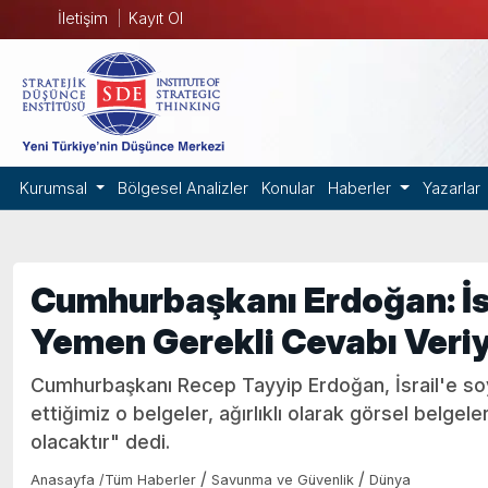
İletişim
Kayıt Ol
Kurumsal
Bölgesel Analizler
Konular
Haberler
Yazarlar
Cumhurbaşkanı Erdoğan: İs
Yemen Gerekli Cevabı Veri
Cumhurbaşkanı Recep Tayyip Erdoğan, İsrail'e soykı
ettiğimiz o belgeler, ağırlıklı olarak görsel belge
olacaktır" dedi.
/
/
Anasayfa
/
Tüm Haberler
Savunma ve Güvenlik
Dünya