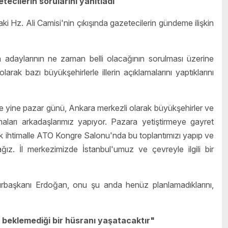
cilerin sorularını yanıtladı
Hz. Ali Camisi'nin çıkışında gazetecilerin gündeme ilişkin
 adaylarının ne zaman belli olacağının sorulması üzerine
k bazı büyükşehirlerle illerin açıklamalarını yaptıklarını
 yine pazar günü, Ankara merkezli olarak büyükşehirler ve
aları arkadaşlarımız yapıyor. Pazara yetiştirmeye gayret
k ihtimalle ATO Kongre Salonu'nda bu toplantımızı yapıp ve
ağız. İl merkezimizde İstanbul'umuz ve çevreyle ilgili bir
hurbaşkanı Erdoğan, onu şu anda henüz planlamadıklarını,
 beklemediği bir hüsranı yaşatacaktır"