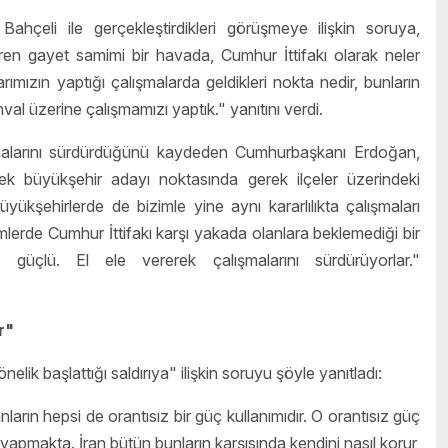
eli ile gerçekleştirdikleri görüşmeye ilişkin soruya,
baren gayet samimi bir havada, Cumhur İttifakı olarak neler
rımızın yaptığı çalışmalarda geldikleri nokta nedir, bunların
al üzerine çalışmamızı yaptık." yanıtını verdi.
malarını sürdürdüğünü kaydeden Cumhurbaşkanı Erdoğan,
ek büyükşehir adayı noktasında gerek ilçeler üzerindeki
büyükşehirlerde de bizimle yine aynı kararlılıkta çalışmaları
lerde Cumhur İttifakı karşı yakada olanlara beklemediği bir
 güçlü. El ele vererek çalışmalarını sürdürüyorlar."
r"
k başlattığı saldırıya" ilişkin soruyu şöyle yanıtladı:
ların hepsi de orantısız bir güç kullanımıdır. O orantısız güç
e yapmakta. İran bütün bunların karşısında kendini nasıl korur,