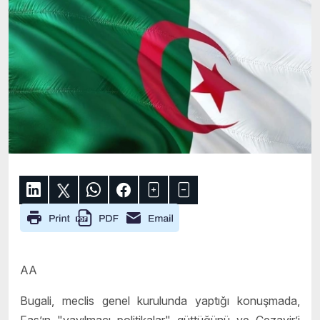
AA
Bugali, meclis genel kurulunda yaptığı konuşmada,
Fas’ın "yayılmacı politikalar" güttüğünü ve Cezayir’i