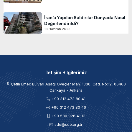
İran’a Yapılan Saldırılar Dünyada Nasıl
Değerlendirildi?
13 Haziran 2025
İletişim Bilgilerimiz
Çetin Emeç Bulvarı Aşağı Öveçler Mah. 1330. Cad. No:12, 06460
Çankaya - Ankara
+90 312 473 80 41
+90 312 473 80 46
+90 530 926 41 13
sde@sde.org.tr