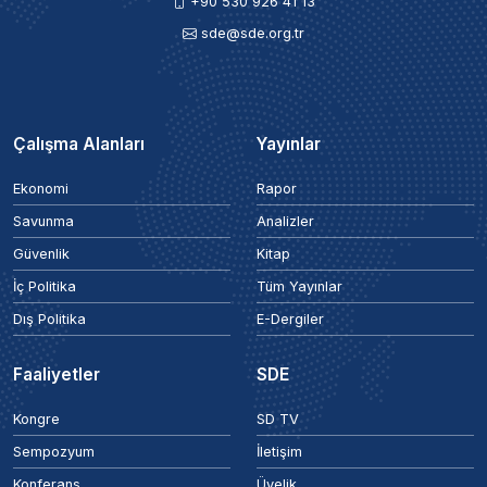
+90 530 926 41 13
sde@sde.org.tr
Çalışma Alanları
Yayınlar
Ekonomi
Rapor
Savunma
Analizler
Güvenlik
Kitap
İç Politika
Tüm Yayınlar
Dış Politika
E-Dergiler
Faaliyetler
SDE
Kongre
SD TV
Sempozyum
İletişim
Konferans
Üyelik