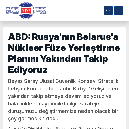
ABD: Rusya'nın Belarus'a
Nükleer Füze Yerleştirme
Planını Yakından Takip
Ediyoruz
Beyaz Saray Ulusal Güvenlik Konseyi Stratejik
İletişim Koordinatörü John Kirby, "Gelişmeleri
yakından takip etmeye devam ediyoruz ve
hala nükleer caydırıcılıkla ilgili stratejik
duruşumuzu değiştirmemize neden olacak bir
şey görmedik." dedi.
/
/
Anasayfa
/
Tüm Haberler
Savunma ve Güvenlik
Dünya
SDE