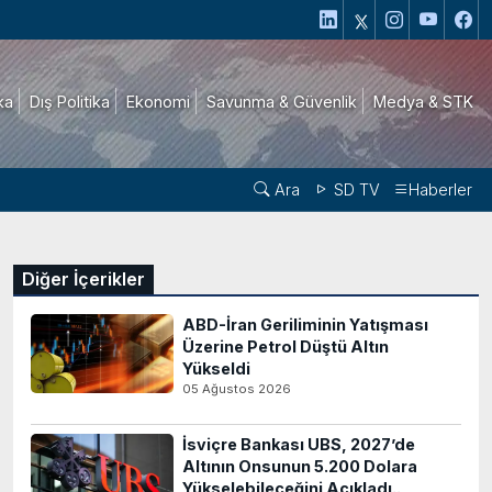
ika
Dış Politika
Ekonomi
Savunma & Güvenlik
Medya & STK
Ara
SD TV
Haberler
Diğer İçerikler
ABD-İran Geriliminin Yatışması
Üzerine Petrol Düştü Altın
Yükseldi
05 Ağustos 2026
İsviçre Bankası UBS, 2027’de
Altının Onsunun 5.200 Dolara
Yükselebileceğini Açıkladı..