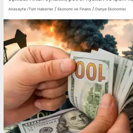
/
/
Anasayfa
/
Tüm Haberler
Ekonomi ve Finans
Dünya Ekonomisi