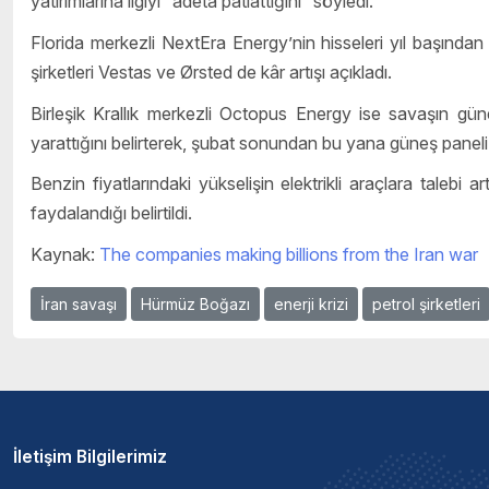
yatırımlarına ilgiyi “adeta patlattığını” söyledi.
Florida merkezli NextEra Energy’nin hisseleri yıl başından
şirketleri Vestas ve Ørsted de kâr artışı açıkladı.
Birleşik Krallık merkezli Octopus Energy ise savaşın gün
yarattığını belirterek, şubat sonundan bu yana güneş paneli 
Benzin fiyatlarındaki yükselişin elektrikli araçlara talebi ar
faydalandığı belirtildi.
Kaynak:
The companies making billions from the Iran war
İran savaşı
Hürmüz Boğazı
enerji krizi
petrol şirketleri
İletişim Bilgilerimiz