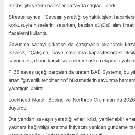
Sachs gibi yatırım bankalarına fayda sağladı” dedi.
Streeter ayrıca, “Savaşın yarattığı oynaklık işlem hacimlerin
korkusuyla hisselerini satarken, bazıları düşüşü alım fırsa
ifadelerini kullandı.
Savunma sanayi şirketleri de çatışmanın ekonomik kazan
Sawicz, “Çatışma, hava savunma kapasitesindeki eksi
savunması, drone karşıtı sistemler ve askeri ekipman yatırım
F-35 savaş uçağı parçaları da üreten BAE Systems, bu yıl s
artan “güvenlik tehditlerinin” hükümetlerin savunma harcamala
yarattığını belirtti.
Lockheed Martin, Boeing ve Northrop Grumman da 2026’nın i
duyurdu.
Öte yandan savaşın yarattığı enerji krizi, yenilenebilir enerj
yakıtlara bağımlılığı azaltma ihtiyacını yeniden gündeme taşı