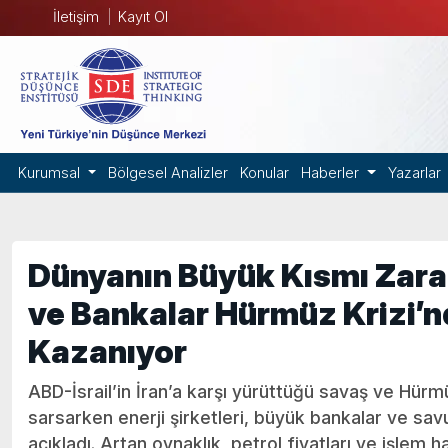
İletişim
Kayıt Ol
Kurumsal
Bölgesel Analizler
Konular
Haberler
Yazarlar
Dünyanın Büyük Kısmı Zarar
ve Bankalar Hürmüz Krizi’n
Kazanıyor
ABD-İsrail’in İran’a karşı yürüttüğü savaş ve Hürm
sarsarken enerji şirketleri, büyük bankalar ve sav
açıkladı. Artan oynaklık, petrol fiyatları ve işlem h