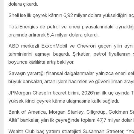
dolara çıkardı.
Shell ise ilk çeyrek kârının 6,92 milyar dolara yükseldiğini açı
TotalEnergies de petrol ve enerji piyasalarındaki oynaklığı
oranında artırarak 5,4 milyar dolara çıkardı.
ABD merkezli ExxonMobil ve Chevron geçen yılın aynı
tahminlerini aşmayı başardı. Şirketler, petrol fiyatların
boyunca kârlılıkta artış bekliyor.
Savaşın yarattığı finansal dalgalanmalar yalnızca enerji se
büyük bankaları, artan işlem hacimleri ve güvenli liman aray
JPMorgan Chase’in ticaret birimi, 2026’nın ilk üç ayında 11
yüksek ikinci çeyrek kârına ulaşmasına katkı sağladı.
Bank of America, Morgan Stanley, Citigroup, Goldman S
Altılı” bankalar, yılın ilk çeyreğinde toplam 47,7 milyar dolar 
Wealth Club baş yatırım stratejisti Susannah Streeter, “