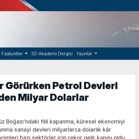
İç Polit
Faaliyetler
SD Akademi Dergisi
Yayınlar
 Görürken Petrol Devleri
den Milyar Dolarlar
üz Boğazı’ndaki fiili kapanma, küresel ekonomiyi
unma sanayi devleri milyarlarca dolarlık kâr
acimleri bazı sektörler için rekor gelir kapısı oldu.