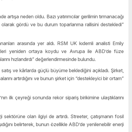
de artışa neden oldu. Bazı yatırımcılar gerilimin tırmanacağı
tı olarak gördü ve bu durum toparlanma rallisini destekledi”
anları arasında yer aldı. RSM UK kıdemli analisti Emily
kleri yeniden ortaya koydu ve Avrupa ile ABD’de füze
larını hızlandırdı” değerlendirmesinde bulundu.
atış ve kârlarda güçlü büyüme beklediğini açıkladı. Şirket,
rını artırdığını ve bunun şirket için “destekleyici bir ortam”
lk çeyreği sonunda rekor sipariş birikimine ulaştıklarını
i sektörüne olan ilgiyi de artırdı. Streeter, çatışmanın fosil
dığını belirterek, bunun özellikle ABD’de yenilenebilir enerji