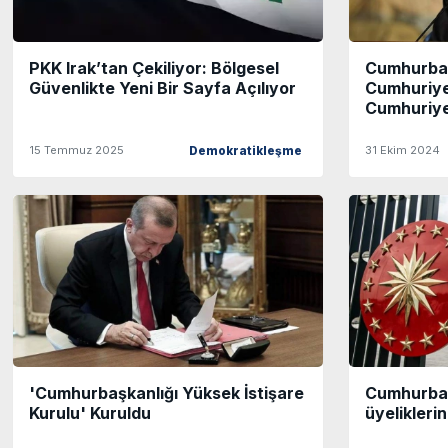
PKK Irak’tan Çekiliyor: Bölgesel
Cumhurbaş
Güvenlikte Yeni Bir Sayfa Açılıyor
Cumhuriye
Cumhuriyet
15 Temmuz 2025
31 Ekim 2024
Demokratikleşme
'Cumhurbaşkanlığı Yüksek İstişare
Cumhurbaşk
Kurulu' Kuruldu
üyelikleri