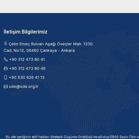
İletişim Bilgilerimiz
Çetin Emeç Bulvarı Aşağı Öveçler Mah. 1330.
Cad. No:12, 06460 Çankaya - Ankara
+90 312 473 80 41
+90 312 473 80 46
+90 530 926 41 13
sde@sde.org.tr
Bu site içeriğinin telif hakları Stratejik Düşünce Enstitüsü’ne ait olup 5846 Sayılı Fik