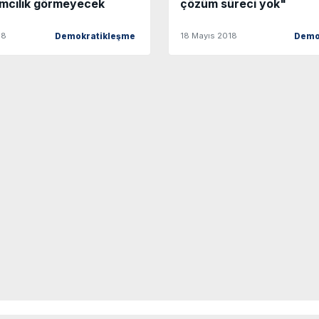
ımcılık görmeyecek
çözüm süreci yok"
18
18 Mayıs 2018
Demokratikleşme
Demo