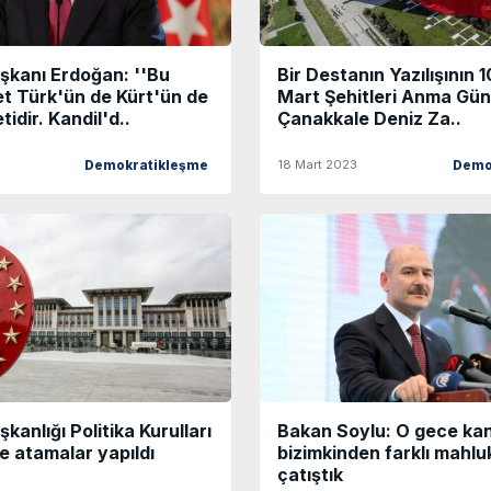
kanı Erdoğan: ''Bu
Bir Destanın Yazılışının 10
t Türk'ün de Kürt'ün de
Mart Şehitleri Anma Gü
idir. Kandil'd..
Çanakkale Deniz Za..
18 Mart 2023
Demokratikleşme
Demo
anlığı Politika Kurulları
Bakan Soylu: O gece kan
ne atamalar yapıldı
bizimkinden farklı mahlu
çatıştık