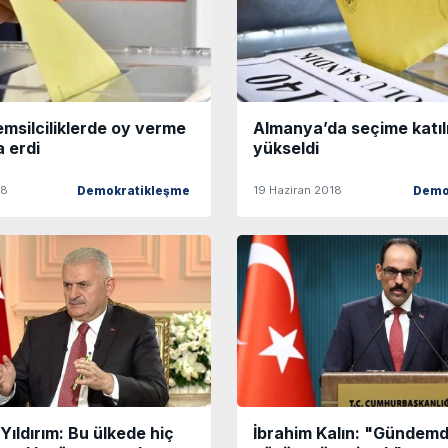
temsilciliklerde oy verme
Almanya’da seçime katıl
a erdi
yükseldi
18
19 Haziran 2018
Demokratikleşme
Demo
ıldırım: Bu ülkede hiç
İbrahim Kalın: "Gündemd