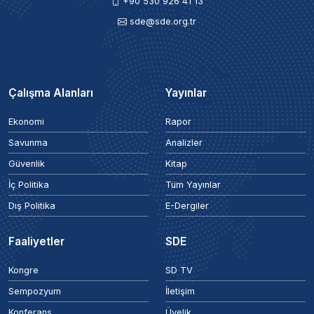
+90 530 926 41 13
sde@sde.org.tr
Çalışma Alanları
Yayınlar
Ekonomi
Rapor
Savunma
Analizler
Güvenlik
Kitap
İç Politika
Tüm Yayınlar
Dış Politika
E-Dergiler
Faaliyetler
SDE
Kongre
SD TV
Sempozyum
İletişim
Konferans
Üyelik