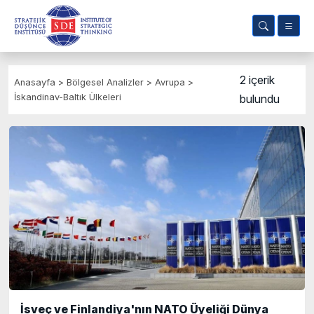
2 içerik
Anasayfa
>
Bölgesel Analizler
>
Avrupa
>
İskandinav-Baltık Ülkeleri
bulundu
İsveç ve Finlandiya'nın NATO Üyeliği Dünya