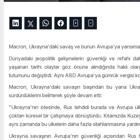
Macron, Ukrayna'daki savaş ve bunun Avrupa'ya yansımasın
Dünyadaki jeopolitik gelişmelerin güvenliği ve refahı da
yaşanan tarihi olaylar göz önüne alındığında haklı ola
tutumunu değiştirdi. Aynı ABD Avrupa'ya gümrük vergisi ko
Macron, Ukrayna'daki savaşın başından bu yana Ukrayn
sürdürdüklerini belirterek şöyle devam etti:
"Ukrayna'nın ötesinde, Rus tehdidi burada ve Avrupa ülkele
çoktan küresel bir çatışmaya dönüştürdü. Kıtamızda Kuzey K
aynı zamanda bu ülkelerin daha fazla silahlanmasına yardım
Ukrayna savaşının Avrupa'nın güvenliği açısından Rus teh