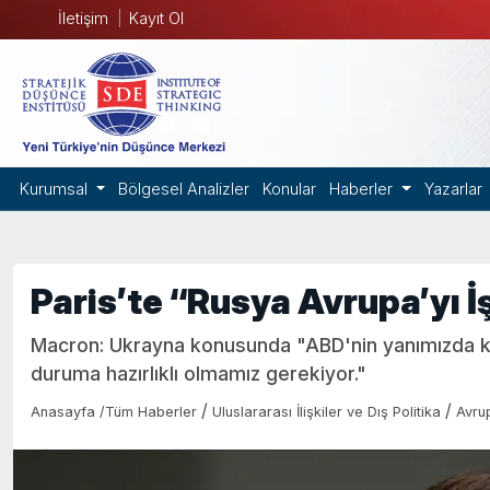
İletişim
Kayıt Ol
Kurumsal
Bölgesel Analizler
Konular
Haberler
Yazarlar
Paris’te “Rusya Avrupa’yı İ
Macron: Ukrayna konusunda "ABD'nin yanımızda k
duruma hazırlıklı olmamız gerekiyor."
/
/
Anasayfa
/
Tüm Haberler
Uluslararası İlişkiler ve Dış Politika
Avru