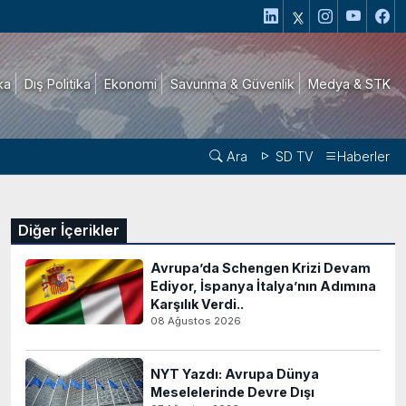
ika
Dış Politika
Ekonomi
Savunma & Güvenlik
Medya & STK
Ara
SD TV
Haberler
Diğer İçerikler
Avrupa’da Schengen Krizi Devam
Ediyor, İspanya İtalya’nın Adımına
Karşılık Verdi..
08 Ağustos 2026
NYT Yazdı: Avrupa Dünya
Meselelerinde Devre Dışı