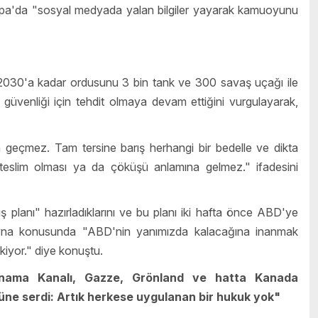
rupa'da "sosyal medyada yalan bilgiler yayarak kamuoyunu
030'a kadar ordusunu 3 bin tank ve 300 savaş uçağı ile
güvenliği için tehdit olmaya devam ettiğini vurgulayarak,
 geçmez. Tam tersine barış herhangi bir bedelle ve dikta
 teslim olması ya da çöküşü anlamına gelmez." ifadesini
rış planı" hazırladıklarını ve bu planı iki hafta önce ABD'ye
yna konusunda "ABD'nin yanımızda kalacağına inanmak
kiyor." diye konuştu.
nama Kanalı, Gazze, Grönland ve hatta Kanada
nüne serdi: Artık herkese uygulanan bir hukuk yok"