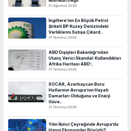
Mümkün Değil
01 Ağustos 2026
İngiltere’nin En Büyük Petrol
Şirketi BP Kuzey Denizindeki
Varlıklarını Satışa Çıkard..
31 Temmuz 2026
ABD Dışişleri Bakanlığı’ndan
Utanç Verici Skandal: Kullandıkları
Afrika Haritası ABD’..
31 Temmuz 2026
SOCAR, Azerbaycan Boru
Hatlarının Avrupa’nın Hayati
Damarları Olduğunu ve Enerji
Güve..
31 Temmuz 2026
Yılın İkinci Çeyreğinde Avrupa’da
Hangi Ekonomiler Büyüdü?