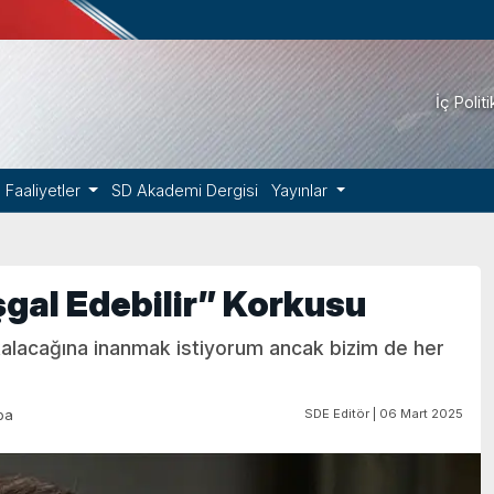
İç Polit
Faaliyetler
SD Akademi Dergisi
Yayınlar
şgal Edebilir” Korkusu
alacağına inanmak istiyorum ancak bizim de her
SDE Editör | 06 Mart 2025
pa