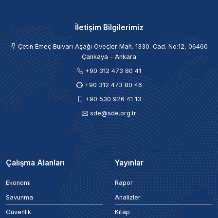
İletişim Bilgilerimiz
Çetin Emeç Bulvarı Aşağı Öveçler Mah. 1330. Cad. No:12, 06460
Çankaya - Ankara
+90 312 473 80 41
+90 312 473 80 46
+90 530 926 41 13
sde@sde.org.tr
Çalışma Alanları
Yayınlar
Ekonomi
Rapor
Savunma
Analizler
Güvenlik
Kitap