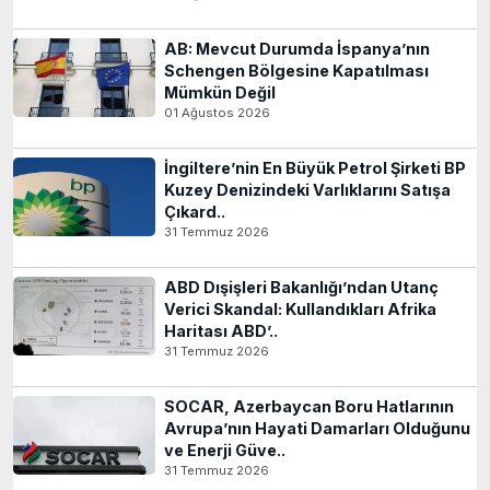
AB: Mevcut Durumda İspanya’nın
Schengen Bölgesine Kapatılması
Mümkün Değil
01 Ağustos 2026
İngiltere’nin En Büyük Petrol Şirketi BP
Kuzey Denizindeki Varlıklarını Satışa
Çıkard..
31 Temmuz 2026
ABD Dışişleri Bakanlığı’ndan Utanç
Verici Skandal: Kullandıkları Afrika
Haritası ABD’..
31 Temmuz 2026
SOCAR, Azerbaycan Boru Hatlarının
Avrupa’nın Hayati Damarları Olduğunu
ve Enerji Güve..
31 Temmuz 2026