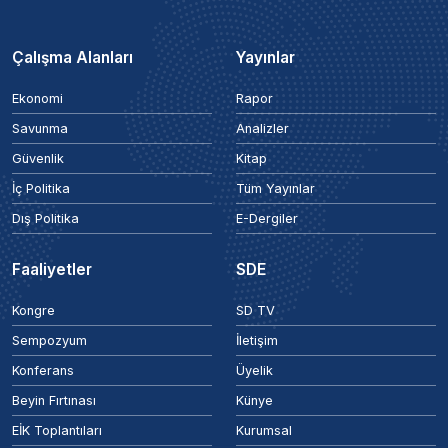
Çalışma Alanları
Yayınlar
Ekonomi
Rapor
Savunma
Analizler
Güvenlik
Kitap
İç Politika
Tüm Yayınlar
Dış Politika
E-Dergiler
Faaliyetler
SDE
Kongre
SD TV
Sempozyum
İletişim
Konferans
Üyelik
Beyin Fırtınası
Künye
EİK Toplantıları
Kurumsal