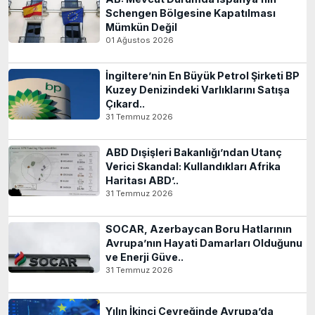
Schengen Bölgesine Kapatılması
Mümkün Değil
01 Ağustos 2026
İngiltere’nin En Büyük Petrol Şirketi BP
Kuzey Denizindeki Varlıklarını Satışa
Çıkard..
31 Temmuz 2026
ABD Dışişleri Bakanlığı’ndan Utanç
Verici Skandal: Kullandıkları Afrika
Haritası ABD’..
31 Temmuz 2026
SOCAR, Azerbaycan Boru Hatlarının
Avrupa’nın Hayati Damarları Olduğunu
ve Enerji Güve..
31 Temmuz 2026
Yılın İkinci Çeyreğinde Avrupa’da