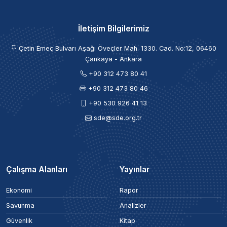
İletişim Bilgilerimiz
Çetin Emeç Bulvarı Aşağı Öveçler Mah. 1330. Cad. No:12, 06460
Çankaya - Ankara
+90 312 473 80 41
+90 312 473 80 46
+90 530 926 41 13
sde@sde.org.tr
Çalışma Alanları
Yayınlar
Ekonomi
Rapor
Savunma
Analizler
Güvenlik
Kitap