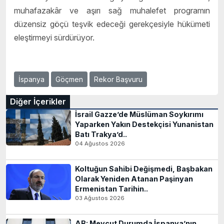
muhafazakâr ve aşırı sağ muhalefet programın
düzensiz göçü teşvik edeceği gerekçesiyle hükümeti
eleştirmeyi sürdürüyor.
İspanya
Göçmen
Rekor Başvuru
Diğer İçerikler
İsrail Gazze’de Müslüman Soykırımı
Yaparken Yakın Destekçisi Yunanistan
Batı Trakya’d..
04 Ağustos 2026
Koltuğun Sahibi Değişmedi, Başbakan
Olarak Yeniden Atanan Paşinyan
Ermenistan Tarihin..
03 Ağustos 2026
AB: Mevcut Durumda İspanya’nın