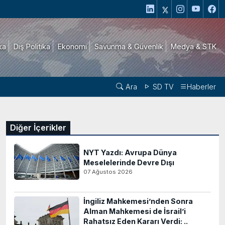
ika
Dış Politika
Ekonomi
Savunma & Güvenlik
Medya & STK
Ara
SD TV
Haberler
Diğer İçerikler
NYT Yazdı: Avrupa Dünya
Meselelerinde Devre Dışı
07 Ağustos 2026
İngiliz Mahkemesi’nden Sonra
Alman Mahkemesi de İsrail’i
Rahatsız Eden Kararı Verdi: ..