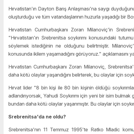
Hırvatistan'ın Dayton Barış Anlaşması'na saygı duyduğunu b
oluşturduğu ve tüm vatandaşlarının huzurla yaşadığı bir Bo
Hırvatistan Cumhurbaşkanı Zoran Milanoviç'in Srebrenit
"Hırvatistan'ın Srebrenitsa soykırımı konusundaki tutumu
söylemek istediğinin ne olduğunu belirtmiştir. Milanoviç
konusunda ikilem yaşamadığını görüyoruz." açıklamasını ya
Hırvatistan Cumhurbaşkanı Zoran Milanoviç, Srebrenitsa
daha kötü olaylar yaşandığını belirterek, bu olaylar için soyk
Hırvat lider "8 bin kişi ile 80 bin kişinin öldüğü soykırım
adlandırıyorsak, Yahudi Soykırımı için yeni bir isim bulmak 
bundan daha kötü olaylar yaşanmıştır. Bu olaylar için soykırım
Srebrenitsa'da ne oldu?
Srebrenitsa'nın 11 Temmuz 1995'te Ratko Mladic komutas