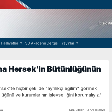
İç Polit
Faaliyetler
SD Akademi Dergisi
Yayınlar
na Hersek'in Bütünlüğünün
sek'te hiçbir şekilde "ayrılıkçı eğilim" görmek
üğünü ve kurumlarının işlevselliğini korumalıyız."
SDE Editör | 13 Aralık 2021
pa