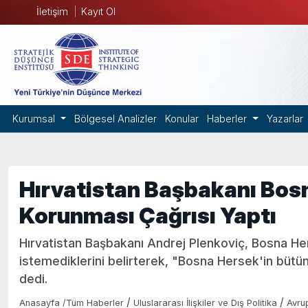
İletişim
Kayıt Ol
Kurumsal
Bölgesel Analizler
Konular
Haberler
Yazarlar
Hırvatistan Başbakanı Bos
Korunması Çağrısı Yaptı
Hırvatistan Başbakanı Andrej Plenkoviç, Bosna Her
istemediklerini belirterek, "Bosna Hersek'in bütünl
dedi.
/
/
Anasayfa
/
Tüm Haberler
Uluslararası İlişkiler ve Dış Politika
Avru