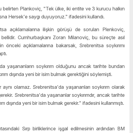
elirten Plankoviç, "Tek ülke, iki entite ve 3 kurucu halkın
sna Hersek'e saygı duyuyoruz." ifadesini kullandı.
sa açıklamalarına ilişkin görüşü de sorulan Plenkoviç,
 bellidir. Cumhurbaşkanı Zoran Milanoviç, bu süreçte asıl
'in önceki açıklamalarına bakarsak, Srebrenitsa soykırımı
ptı.
'da yaşananların soykırım olduğunu ancak tarihte bundan
ırım dışında yeni bir isim bulmak gerektiğini söylemişti.
lar aynı olamaz. Srebrenitsa'da yaşananları soykırım olarak
gerekir. Srebrenitsa'da yaşananlar soykırımdır, ancak tarihte
 dışında yeni bir isim bulmak gerekir." ifadesini kullanmıştı.
ındaki Sırp birliklerince işgal edilmesinin ardından BM