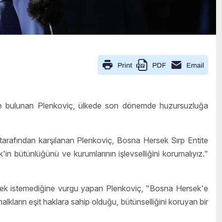
te bulunan Plenkoviç, ülkede son dönemde huzursuzluğa
arafından karşılanan Plenkoviç, Bosna Hersek Sırp Entite
in bütünlüğünü ve kurumlarının işlevselliğini korumalıyız."
görmek istemediğine vurgu yapan Plenkoviç, "Bosna Hersek'e
lkların eşit haklara sahip olduğu, bütünselliğini koruyan bir