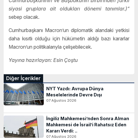
Cumhurbaşkanının ve Başbakanın birbirinden farklı
siyasi gruplara ait oldukları dönemi tanımlar.)”
sebep olacak.
Cumhurbaşkanı Macron’un diplomatik alandaki yetkisi
daha kısıtlı olduğu için hükümetin aldığı bazı kararlar
Macron’un politikalarıyla çelişebilecek.
Yayına hazırlayan: Esin Çoştu
Diğer İçerikler
NYT Yazdı: Avrupa Dünya
Meselelerinde Devre Dışı
07 Ağustos 2026
İngiliz Mahkemesi’nden Sonra Alman
Mahkemesi de İsrail’i Rahatsız Eden
Kararı Verdi: ..
07 Ağustos 2026