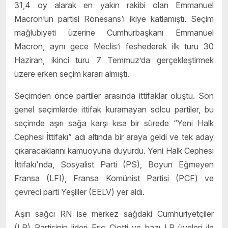
31,4 oy alarak en yakın rakibi olan Emmanuel
Macron’un partisi Rönesans’ı ikiye katlamıştı. Seçim
mağlubiyeti üzerine Cumhurbaşkanı Emmanuel
Macron, aynı gece Meclis’i feshederek ilk turu 30
Haziran, ikinci turu 7 Temmuz’da gerçekleştirmek
üzere erken seçim kararı almıştı.
Seçimden önce partiler arasında ittifaklar oluştu. Son
genel seçimlerde ittifak kuramayan solcu partiler, bu
seçimde aşırı sağa karşı kısa bir sürede “Yeni Halk
Cephesi İttifakı” adı altında bir araya geldi ve tek aday
çıkaracaklarını kamuoyuna duyurdu. Yeni Halk Cephesi
İttifakı'nda, Sosyalist Parti (PS), Boyun Eğmeyen
Fransa (LFI), Fransa Komünist Partisi (PCF) ve
çevreci parti Yeşiller (EELV) yer aldı.
Aşırı sağcı RN ise merkez sağdaki Cumhuriyetçiler
(LR) Partisinin lideri Eric Ciotti ve bazı LR üyeleri ile