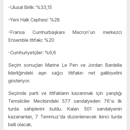
-Ulusal Birlik: %33,15
-Yeni Halk Cephesi: %28
-Fransa Cumhurbaşkanı Macron'un merkezci
Ensemble ittifakı: %20
-Cumhuriyetçiler: %6,6
Seçim sonuçları Marine Le Pen ve Jordan Bardella
liderliğindeki aşırı sağcı ittifakın net galibiyetini
gösteriyor.
Seçimde parti ve ittifakların kazanmak için yarıştığı
Temsilciler Meclisindeki 577 sandalyeden 76'sı ilk
turda sahiplerini buldu. Kalan 501 sandalyenin
kazananları, 7 Temmuz'da düzenlenecek ikinci turda
belli olacak.