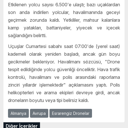
Etkilenen yolcu sayısı 6.500'e ulaştı; bazı uçaklardan
son anda indirilen yolcular, havalimanında geceyi
geçirmek zorunda kaldı. Yetkililer, mahsur kalanlara
kamp yatakları, battaniyeler, yiyecek ve içecek
sağlandığını belirtti.
Uçuşlar Cumartesi sabahı saat 07:00'de (yerel saat)
kademeli olarak yeniden başladı, ancak gün boyu
gecikmeler bekleniyor. Havalimanı sözcüsü, "Drone
tespit edildiğinde yolcu güvenliği önceliktir. Hava trafik
kontrolü, havalimanı ve polis arasındaki raporlama
zinciri yıllardır işlemektedir" açıklamasını yaptı. Polis
helikopterleri ve arama ekipleri devreye girdi, ancak
droneların boyutu veya tipi belirsiz kaldı.
Almanya
Avrupa
Esrarengiz Dronelar
Diğer İçerikler