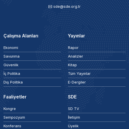
sde@sde.org.tr
Çalışma Alanları
Yayınlar
Ekonomi
Rapor
Savunma
Analizler
Güvenlik
Kitap
İç Politika
Tüm Yayınlar
Dış Politika
E-Dergiler
Faaliyetler
SDE
Kongre
SD TV
Sempozyum
İletişim
Konferans
Üyelik