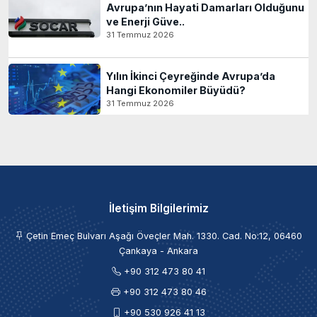
Avrupa’nın Hayati Damarları Olduğunu
ve Enerji Güve..
31 Temmuz 2026
Yılın İkinci Çeyreğinde Avrupa’da
Hangi Ekonomiler Büyüdü?
31 Temmuz 2026
İletişim Bilgilerimiz
Çetin Emeç Bulvarı Aşağı Öveçler Mah. 1330. Cad. No:12, 06460
Çankaya - Ankara
+90 312 473 80 41
+90 312 473 80 46
+90 530 926 41 13