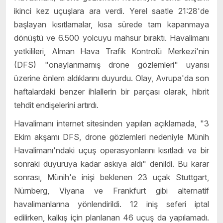
ikinci kez uçuşlara ara verdi. Yerel saatle 21:28'de
başlayan kısıtlamalar, kısa sürede tam kapanmaya
dönüştü ve 6.500 yolcuyu mahsur bıraktı. Havalimanı
yetkilileri, Alman Hava Trafik Kontrolü Merkezi'nin
(DFS) "onaylanmamış drone gözlemleri" uyarısı
üzerine önlem aldıklarını duyurdu. Olay, Avrupa'da son
haftalardaki benzer ihlallerin bir parçası olarak, hibrit
tehdit endişelerini artırdı.
Havalimanı internet sitesinden yapılan açıklamada, "3
Ekim akşamı DFS, drone gözlemleri nedeniyle Münih
Havalimanı'ndaki uçuş operasyonlarını kısıtladı ve bir
sonraki duyuruya kadar askıya aldı" denildi. Bu karar
sonrası, Münih'e inişi beklenen 23 uçak Stuttgart,
Nürnberg, Viyana ve Frankfurt gibi alternatif
havalimanlarına yönlendirildi. 12 iniş seferi iptal
edilirken, kalkış için planlanan 46 uçuş da yapılamadı.