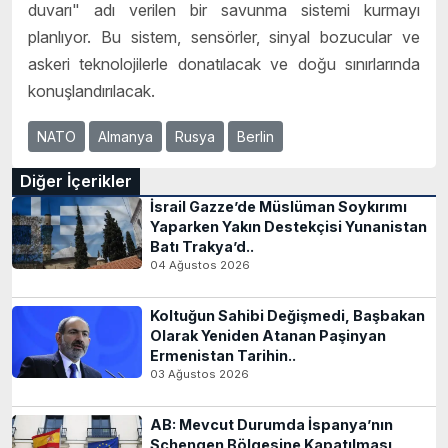
duvarı" adı verilen bir savunma sistemi kurmayı
planlıyor. Bu sistem, sensörler, sinyal bozucular ve
askeri teknolojilerle donatılacak ve doğu sınırlarında
konuşlandırılacak.
NATO
Almanya
Rusya
Berlin
Diğer İçerikler
İsrail Gazze’de Müslüman Soykırımı
Yaparken Yakın Destekçisi Yunanistan
Batı Trakya’d..
04 Ağustos 2026
Koltuğun Sahibi Değişmedi, Başbakan
Olarak Yeniden Atanan Paşinyan
Ermenistan Tarihin..
03 Ağustos 2026
AB: Mevcut Durumda İspanya’nın
Schengen Bölgesine Kapatılması