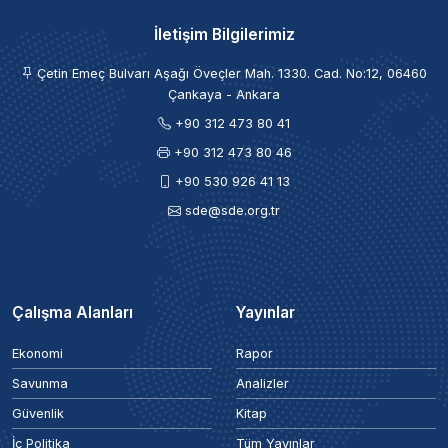
İletişim Bilgilerimiz
Çetin Emeç Bulvarı Aşağı Öveçler Mah. 1330. Cad. No:12, 06460
Çankaya - Ankara
+90 312 473 80 41
+90 312 473 80 46
+90 530 926 41 13
sde@sde.org.tr
Çalışma Alanları
Yayınlar
Ekonomi
Rapor
Savunma
Analizler
Güvenlik
Kitap
İç Politika
Tüm Yayınlar