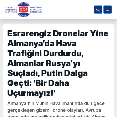
Esrarengiz Dronelar Yine
Almanya’da Hava
Trafiğini Durdurdu,
Almanlar Rusya’yı
Suçladı, Putin Dalga
Geçti: 'Bir Daha
Uçurmayız!'
Almanya'nın Münih Havalimanı'nda dün gece
gerçekleşen gizemli drone olayları, Avrupa
genelinde güvenlik endişelerini artırdı. Alman