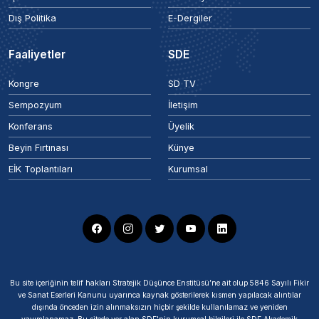
Dış Politika
E-Dergiler
Faaliyetler
SDE
Kongre
SD TV
Sempozyum
İletişim
Konferans
Üyelik
Beyin Fırtınası
Künye
EİK Toplantıları
Kurumsal
Bu site içeriğinin telif hakları Stratejik Düşünce Enstitüsü’ne ait olup 5846 Sayılı Fikir
ve Sanat Eserleri Kanunu uyarınca kaynak gösterilerek kısmen yapılacak alıntılar
dışında önceden izin alınmaksızın hiçbir şekilde kullanılamaz ve yeniden
yayımlanamaz. Bu sitede yer alan SDE'nin kurumsal bilgileri ile SDE Akademik