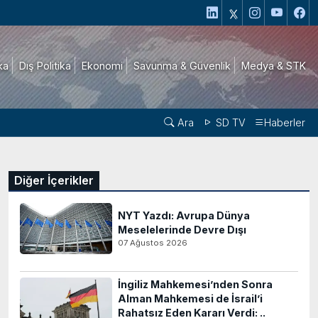
ika
Dış Politika
Ekonomi
Savunma & Güvenlik
Medya & STK
Ara
SD TV
Haberler
Diğer İçerikler
NYT Yazdı: Avrupa Dünya
Meselelerinde Devre Dışı
07 Ağustos 2026
İngiliz Mahkemesi’nden Sonra
Alman Mahkemesi de İsrail’i
Rahatsız Eden Kararı Verdi: ..