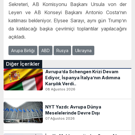
Sekreteri, AB Komisyonu Başkanı Ursula von der
Leyen ve AB Konseyi Başkanı Antonio Costa’nın
katılması bekleniyor. Elysee Sarayı, aynı gün Trump’ın
da katılacağı başka çevrimiçi toplantılar yapılacağını
açıkladı.
Arupa Birliği
ABD
Rusya
Ukrayna
Diğer İçerikler
Avrupa’da Schengen Krizi Devam
Ediyor, İspanya İtalya’nın Adımına
Karşılık Verdi..
08 Ağustos 2026
NYT Yazdı: Avrupa Dünya
Meselelerinde Devre Dışı
07 Ağustos 2026