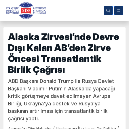
Alaska Zirvesi’nde Devre
Dışı Kalan AB’den Zirve
Öncesi Transatlantik
Birlik Çağrısı
ABD Başkanı Donald Trump ile Rusya Devlet
Başkanı Vladimir Putin’in Alaska’da yapacağı
kritik görüşmeye davet edilmeyen Avrupa
Birliği, Ukrayna’ya destek ve Rusya’ya
baskının artırılması için transatlantik birlik
çağrısı yaptı.
/
/
Anasayfa
/
Tüm Haberler
Uluslararası İlişkiler ve Dış Politika