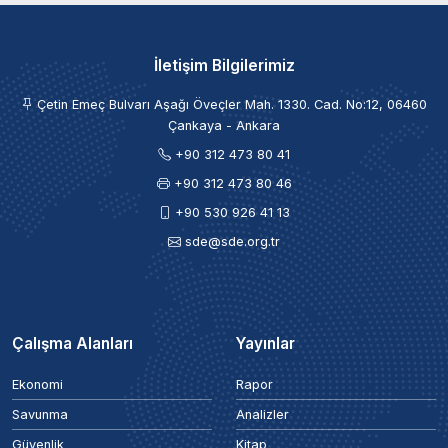
İletişim Bilgilerimiz
Çetin Emeç Bulvarı Aşağı Öveçler Mah. 1330. Cad. No:12, 06460
Çankaya - Ankara
+90 312 473 80 41
+90 312 473 80 46
+90 530 926 41 13
sde@sde.org.tr
Çalışma Alanları
Yayınlar
Ekonomi
Rapor
Savunma
Analizler
Güvenlik
Kitap