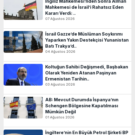
İngiliz Mahkemesi’nden Sonra Alman
Mahkemesi de İsrail’i Rahatsız Eden
Kararı Verdi: ..
07 Ağustos 2026
İsrail Gazze’de Müslüman Soykırımı
Yaparken Yakın Destekçisi Yunanistan
Batı Trakya’d..
04 Ağustos 2026
Koltuğun Sahibi Değişmedi, Başbakan
Olarak Yeniden Atanan Paşinyan
Ermenistan Tarihin..
03 Ağustos 2026
AB: Mevcut Durumda İspanya’nın
Schengen Bölgesine Kapatılması
Mümkün Değil
01 Ağustos 2026
İngiltere’nin En Büyük Petrol Şirketi BP