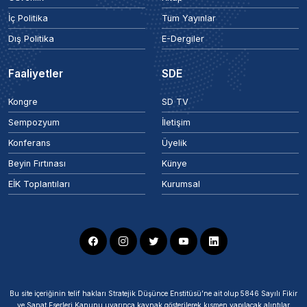
İç Politika
Tüm Yayınlar
Dış Politika
E-Dergiler
Faaliyetler
SDE
Kongre
SD TV
Sempozyum
İletişim
Konferans
Üyelik
Beyin Fırtınası
Künye
EİK Toplantıları
Kurumsal
Bu site içeriğinin telif hakları Stratejik Düşünce Enstitüsü’ne ait olup 5846 Sayılı Fikir
ve Sanat Eserleri Kanunu uyarınca kaynak gösterilerek kısmen yapılacak alıntılar