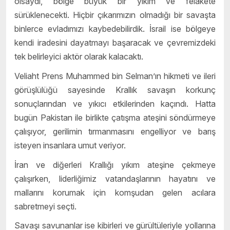
olsaydı, bölge büyük bir yıkım ve felakete
sürüklenecekti. Hiçbir çıkarımızın olmadığı bir savaşta
binlerce evladımızı kaybedebilirdik. İsrail ise bölgeye
kendi iradesini dayatmayı başaracak ve çevremizdeki
tek belirleyici aktör olarak kalacaktı.
Veliaht Prens Muhammed bin Selman’ın hikmeti ve ileri
görüşlülüğü sayesinde Krallık savaşın korkunç
sonuçlarından ve yıkıcı etkilerinden kaçındı. Hatta
bugün Pakistan ile birlikte çatışma ateşini söndürmeye
çalışıyor, gerilimin tırmanmasını engelliyor ve barış
isteyen insanlara umut veriyor.
İran ve diğerleri Krallığı yıkım ateşine çekmeye
çalışırken, liderliğimiz vatandaşlarının hayatını ve
mallarını korumak için komşudan gelen acılara
sabretmeyi seçti.
Savaşı savunanlar ise kibirleri ve gürültüleriyle yollarına