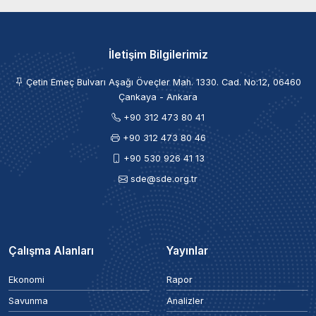
İletişim Bilgilerimiz
Çetin Emeç Bulvarı Aşağı Öveçler Mah. 1330. Cad. No:12, 06460
Çankaya - Ankara
+90 312 473 80 41
+90 312 473 80 46
+90 530 926 41 13
sde@sde.org.tr
Çalışma Alanları
Yayınlar
Ekonomi
Rapor
Savunma
Analizler