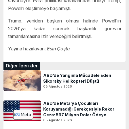
savunuyor. Para politikası kararlarından dolayı Trump,
Powell’ı eleştirmeye başlamıştı.
Trump, yeniden başkan olması halinde Powell'ın
2026'ya kadar sürecek başkanlık görevini
tamamlamasına izin vereceğini belirtmişti.
Yayına hazırlayan:
Esin Çoştu
Diğer İçerikler
ABD’de Yangınla Mücadele Eden
Sikorsky Helikopteri Düştü
08 Ağustos 2026
ABD’de Meta’ya Çocukları
Koruyamadığı Gerekçesiyle Rekor
Ceza: 567 Milyon Dolar Ödeye..
08 Ağustos 2026