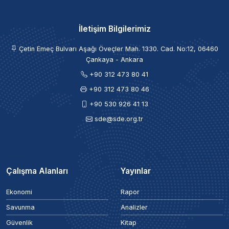
İletişim Bilgilerimiz
Çetin Emeç Bulvarı Aşağı Öveçler Mah. 1330. Cad. No:12, 06460
Çankaya - Ankara
+90 312 473 80 41
+90 312 473 80 46
+90 530 926 41 13
sde@sde.org.tr
Çalışma Alanları
Yayınlar
Ekonomi
Rapor
Savunma
Analizler
Güvenlik
Kitap