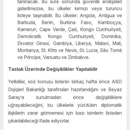
tanınacak. Bu süre sonunda güvenlik endişeleri
giderilmezse, bu ülkeler kırmızı veya turuncu
listeye taşınabilir. Bu ülkeler: Angola, Antigua ve
Barbuda, Benin, Burkina Faso, Kamboçya,
Kamerun, Cape Verde, Çad, Kongo Cumhuriyeti,
Demokratik Kongo Cumhuriyeti, Dominika,
Ekvator Ginesi, Gambiya, Liberya, Malavi, Mali,
Moritanya, St. Kitts ve Nevis, St. Lucia, São Tomé
ve Príncipe, Vanuatu ve Zimbabve.
Taslak Üzerinde Değişiklikler Yapılabilir
Yetkililer, söz konusu listenin birkaç hafta önce ABD
Dışişleri Bakanlığı tarafından hazırlandığını ve Beyaz
Saray’a sunulmadan önce değişikliklere
uğrayabileceğini, bu ülkelerle yürütülen diplomatik
ilişkilerin zarar görmemesi için bazı isimlerin listeden
çıkarılabileceği ifade ediyorlar.