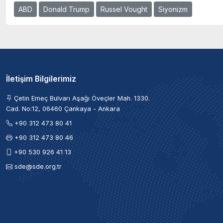
ABD
Donald Trump
Russel Vought
Siyonizm
İletişim Bilgilerimiz
Çetin Emeç Bulvarı Aşağı Öveçler Mah. 1330.
Cad. No:12, 06460 Çankaya - Ankara
+90 312 473 80 41
+90 312 473 80 46
+90 530 926 41 13
sde@sde.org.tr