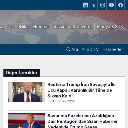
ika
Dış Politika
Ekonomi
Savunma & Güvenlik
Medya & STK
Ara
SD TV
Haberler
Diğer İçerikler
Reuters: Trump İran Savaşıyla İki
Ucu Kapalı Karanlık Bir Tünelde
Sıkışıp Kaldı..
07 Ağustos 2026
Savunma Füzelerinin Azaldığına
Dair Pentagon’dan Sızan Haberler
Nedeniyle Trump Savaş..