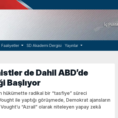
İç Polit
Faaliyetler
SD Akademi Dergisi
Yayınlar
istler de Dahil ABD’de
i Başlıyor
 hükümette radikal bir “tasfiye” süreci
 Vought ile yaptığı görüşmede, Demokrat ajansların
 Vought’u “Azrail” olarak niteleyen yapay zekâ