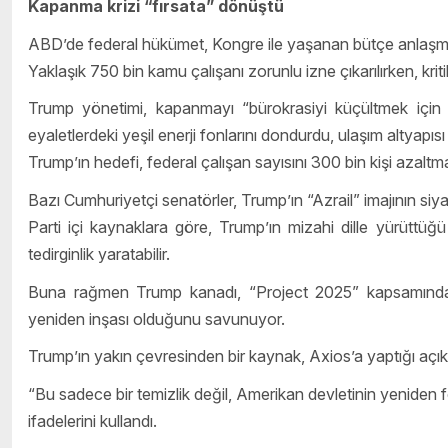
Kapanma krizi “fırsata” dönüştü
ABD’de federal hükümet, Kongre ile yaşanan bütçe anlaşma
Yaklaşık 750 bin kamu çalışanı zorunlu izne çıkarılırken, krit
Trump yönetimi, kapanmayı “bürokrasiyi küçültmek için 
eyaletlerdeki yeşil enerji fonlarını dondurdu, ulaşım altyapısı p
Trump’ın hedefi, federal çalışan sayısını 300 bin kişi azaltm
Bazı Cumhuriyetçi senatörler, Trump’ın “Azrail” imajının siyas
Parti içi kaynaklara göre, Trump’ın mizahi dille yürütt
tedirginlik yaratabilir.
Buna rağmen Trump kanadı, “Project 2025” kapsamında ba
yeniden inşası olduğunu savunuyor.
Trump’ın yakın çevresinden bir kaynak, Axios’a yaptığı açı
“Bu sadece bir temizlik değil, Amerikan devletinin yeniden
ifadelerini kullandı.