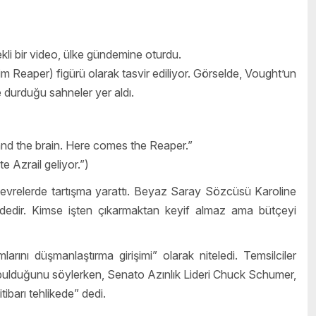
li bir video, ülke gündemine oturdu.
im Reaper) figürü olarak tasvir ediliyor. Görselde, Vought’un
 durduğu sahneler yer aldı.
and the brain. Here comes the Reaper.”
e Azrail geliyor.”)
vrelerde tartışma yarattı. Beyaz Saray Sözcüsü Karoline
iğindedir. Kimse işten çıkarmaktan keyif almaz ama bütçeyi
larını düşmanlaştırma girişimi” olarak niteledi. Temsilciler
” bulduğunu söylerken, Senato Azınlık Lideri Chuck Schumer,
barı tehlikede” dedi.