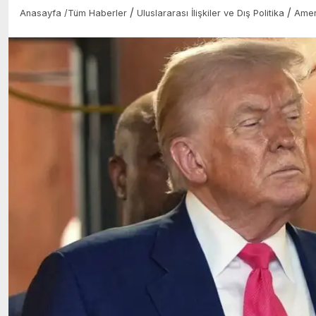
/
/
Anasayfa
/
Tüm Haberler
Uluslararası İlişkiler ve Dış Politika
Amer