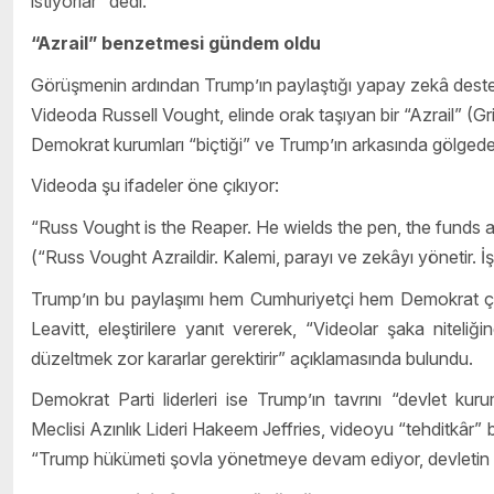
istiyorlar” dedi.
“Azrail” benzetmesi gündem oldu
Görüşmenin ardından Trump’ın paylaştığı yapay zekâ destek
Videoda Russell Vought, elinde orak taşıyan bir “Azrail” (Gr
Demokrat kurumları “biçtiği” ve Trump’ın arkasında gölgede
Videoda şu ifadeler öne çıkıyor:
“Russ Vought is the Reaper. He wields the pen, the funds 
(“Russ Vought Azraildir. Kalemi, parayı ve zekâyı yönetir. İşt
Trump’ın bu paylaşımı hem Cumhuriyetçi hem Demokrat çe
Leavitt, eleştirilere yanıt vererek, “Videolar şaka nitel
düzeltmek zor kararlar gerektirir” açıklamasında bulundu.
Demokrat Parti liderleri ise Trump’ın tavrını “devlet kurum
Meclisi Azınlık Lideri Hakeem Jeffries, videoyu “tehditkâr
“Trump hükümeti şovla yönetmeye devam ediyor, devletin iti