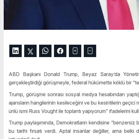
ABD Başkanı Donald Trump, Beyaz Saray’da Yönetim 
gerçekleştirdiği görüşmeyle, federal hükümette köklü bir “temi
Trump, görüşme sonrası sosyal medya hesabından yaptığı 
ajansların hangilerinin kesileceğini ve bu kesintilerin geçic
ünlü ismi Russ Vought ile toplantı yapıyorum” ifadelerini kull
Trump paylaşımında, Demokratların kendisine “benzersiz bir 
bu tarihi fırsatı verdi. Aptal insanlar değiller, ama be