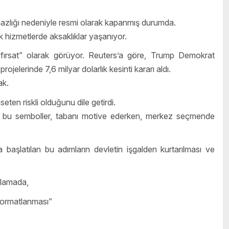
zlığı nedeniyle resmi olarak kapanmış durumda.
ik hizmetlerde aksaklıklar yaşanıyor.
fırsat” olarak görüyor. Reuters’a göre, Trump Demokrat
rojelerinde 7,6 milyar dolarlık kesinti kararı aldı.
ak.
eten riskli olduğunu dile getirdi.
üğü bu semboller, tabanı motive ederken, merkez seçmende
şlatılan bu adımların devletin işgalden kurtarılması ve
klamada,
 formatlanması”