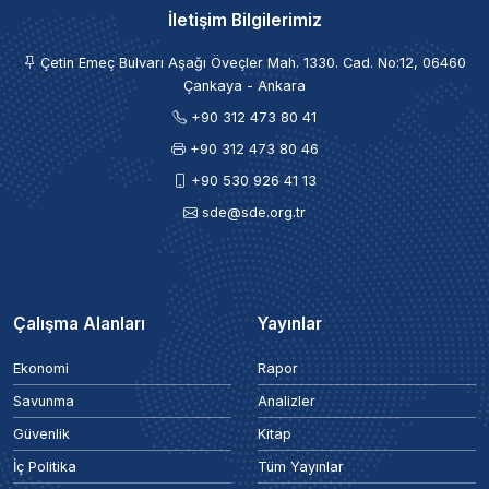
İletişim Bilgilerimiz
Çetin Emeç Bulvarı Aşağı Öveçler Mah. 1330. Cad. No:12, 06460
Çankaya - Ankara
+90 312 473 80 41
+90 312 473 80 46
+90 530 926 41 13
sde@sde.org.tr
Çalışma Alanları
Yayınlar
Ekonomi
Rapor
Savunma
Analizler
Güvenlik
Kitap
İç Politika
Tüm Yayınlar