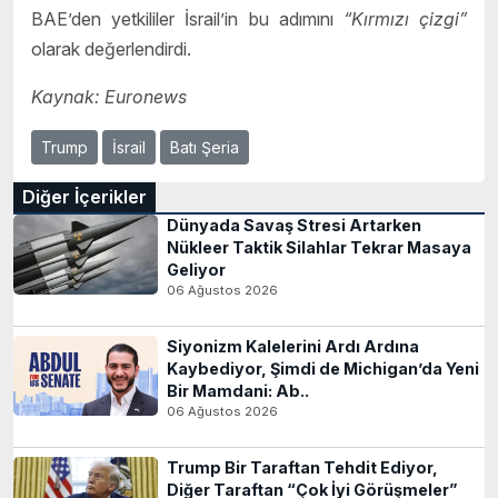
BAE’den yetkililer İsrail’in bu adımını
“Kırmızı çizgi”
olarak değerlendirdi.
Kaynak: Euronews
Trump
İsrail
Batı Şeria
Diğer İçerikler
Dünyada Savaş Stresi Artarken
Nükleer Taktik Silahlar Tekrar Masaya
Geliyor
06 Ağustos 2026
Siyonizm Kalelerini Ardı Ardına
Kaybediyor, Şimdi de Michigan’da Yeni
Bir Mamdani: Ab..
06 Ağustos 2026
Trump Bir Taraftan Tehdit Ediyor,
Diğer Taraftan “Çok İyi Görüşmeler”