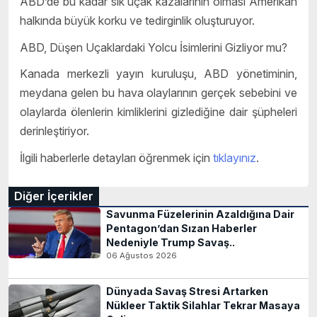
ABD’de bu kadar sık uçak kazalarının olması Amerikan
halkında büyük korku ve tedirginlik oluşturuyor.
ABD, Düşen Uçaklardaki Yolcu İsimlerini Gizliyor mu?
Kanada merkezli yayın kuruluşu, ABD yönetiminin,
meydana gelen bu hava olaylarının gerçek sebebini ve
olaylarda ölenlerin kimliklerini gizlediğine dair şüpheleri
derinleştiriyor.
İlgili haberlerle detayları öğrenmek için
tıklayınız
.
Diğer İçerikler
Savunma Füzelerinin Azaldığına Dair
Pentagon’dan Sızan Haberler
Nedeniyle Trump Savaş..
06 Ağustos 2026
Dünyada Savaş Stresi Artarken
Nükleer Taktik Silahlar Tekrar Masaya