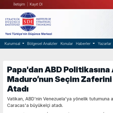
İletişim
Kayıt Ol
Kurumsal
Bölgesel Analizler
Konular
Haberler
Yazarlar
Papa'dan ABD Politikasına A
Maduro’nun Seçim Zaferini
Atadı
Vatikan, ABD'nin Venezuela'ya yönelik tutumuna ay
Caracas'a büyükelçi atadı.