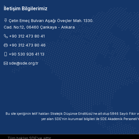
İletişim Bilgilerimiz
Çetin Emeç Bulvarı Aşağı Öveçler Mah. 1330.
Cad. No:12, 06460 Çankaya - Ankara
+90 312 473 80 41
+90 312 473 80 46
+90 530 926 41 13
sde@sde.org.tr
Bu site içeriğinin telif hakları Stratejik Düşünce Enstitüsü’ne ait olup 5846 Sayılı Fik
yer alan SDE'nin kurumsal bilgileri ile SDE Akademik Personeli'
Tüm hakları SDE'ye aittir.