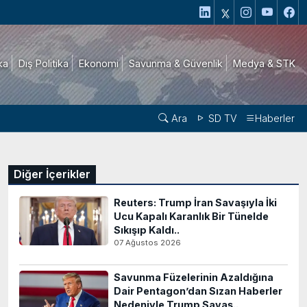
ika
Dış Politika
Ekonomi
Savunma & Güvenlik
Medya & STK
Ara
SD TV
Haberler
Diğer İçerikler
Reuters: Trump İran Savaşıyla İki
Ucu Kapalı Karanlık Bir Tünelde
Sıkışıp Kaldı..
07 Ağustos 2026
Savunma Füzelerinin Azaldığına
Dair Pentagon’dan Sızan Haberler
Nedeniyle Trump Savaş..