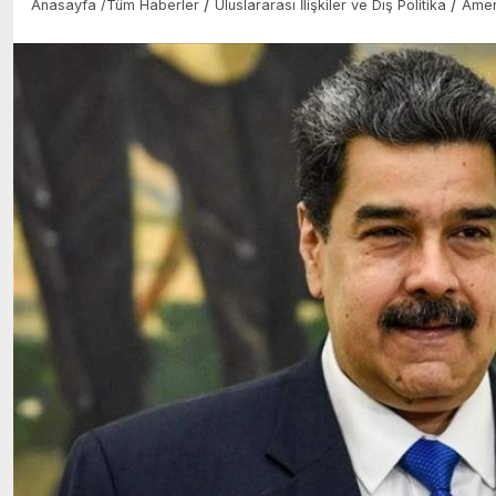
/
/
Anasayfa
/
Tüm Haberler
Uluslararası İlişkiler ve Dış Politika
Amer