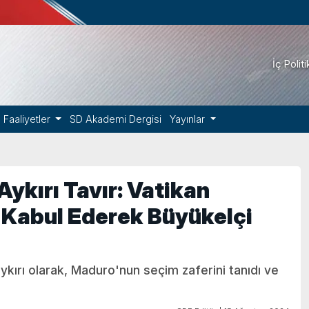
İç Polit
Faaliyetler
SD Akademi Dergisi
Yayınlar
ykırı Tavır: Vatikan
 Kabul Ederek Büyükelçi
kırı olarak, Maduro'nun seçim zaferini tanıdı ve