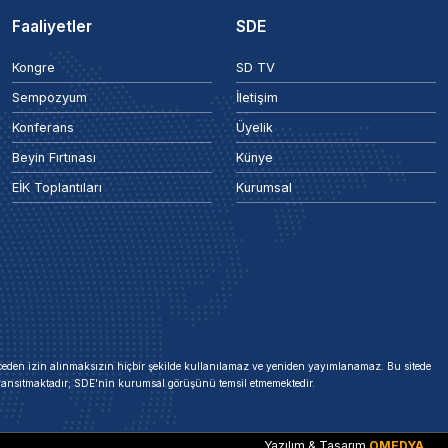
Faaliyetler
SDE
Kongre
SD TV
Sempozyum
İletişim
Konferans
Üyelik
Beyin Fırtınası
Künye
EİK Toplantıları
Kurumsal
 önceden izin alınmaksızın hiçbir şekilde kullanılamaz ve yeniden yayımlanamaz. Bu sitede
i yansıtmaktadır; SDE'nin kurumsal görüşünü temsil etmemektedir.
Yazılım & Tasarım
OMEDYA