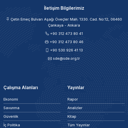
İletişim Bilgilerimiz
Çetin Emeç Bulvarı Aşağı Öveçler Mah. 1330. Cad. No:12, 06460
Çankaya - Ankara
+90 312 473 80 41
+90 312 473 80 46
+90 530 926 41 13
sde@sde.org.tr
Çalışma Alanları
Yayınlar
Ekonomi
Rapor
Savunma
Analizler
Güvenlik
Kitap
İç Politika
Tüm Yayınlar