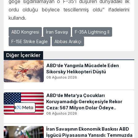
göğe sığdırılamayan o F-35'i düşüren dünyadaki ilk
ordu olduğu böylece tescillenmiş oldu" ifadelerini
kullandı.
ABD Kongresi
İran Savaşı
F-35A Lightning II
F-15E Strike Eagle
Abbas Arakçi
Diğer İçerikler
ABD’de Yangınla Mücadele Eden
Sikorsky Helikopteri Düştü
08 Ağustos 2026
ABD’de Meta’ya Çocukları
Koruyamadığı Gerekçesiyle Rekor
Ceza: 567 Milyon Dolar Ödeye..
08 Ağustos 2026
İran Savaşının Ekonomik Baskısı ABD
İşgücü Piyasasına Yansıdı: Temmuzda