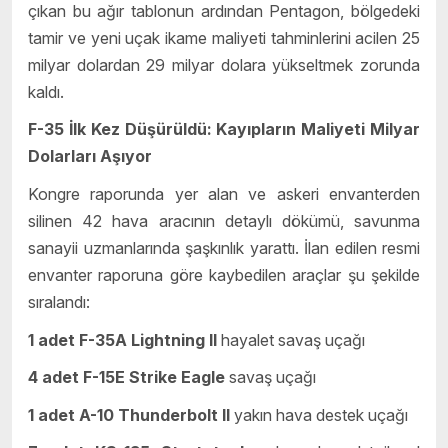
çıkan bu ağır tablonun ardından Pentagon, bölgedeki
tamir ve yeni uçak ikame maliyeti tahminlerini acilen 25
milyar dolardan 29 milyar dolara yükseltmek zorunda
kaldı.
F-35 İlk Kez Düşürüldü: Kayıpların Maliyeti Milyar
Dolarları Aşıyor
Kongre raporunda yer alan ve askeri envanterden
silinen 42 hava aracının detaylı dökümü, savunma
sanayii uzmanlarında şaşkınlık yarattı. İlan edilen resmi
envanter raporuna göre kaybedilen araçlar şu şekilde
sıralandı:
1 adet F-35A Lightning II
hayalet savaş uçağı
4 adet F-15E Strike Eagle
savaş uçağı
1 adet A-10 Thunderbolt II
yakın hava destek uçağı