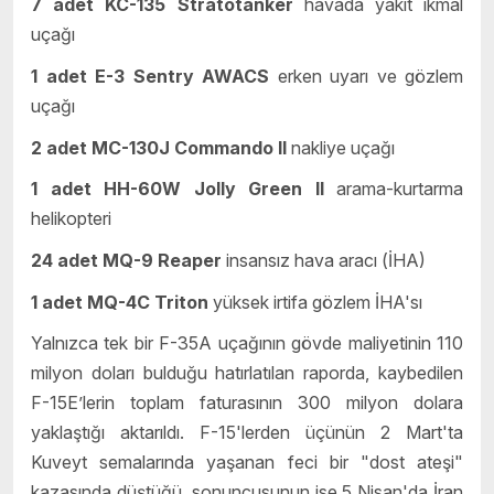
7 adet KC-135 Stratotanker
havada yakıt ikmal
uçağı
1 adet E-3 Sentry AWACS
erken uyarı ve gözlem
uçağı
2 adet MC-130J Commando II
nakliye uçağı
1 adet HH-60W Jolly Green II
arama-kurtarma
helikopteri
24 adet MQ-9 Reaper
insansız hava aracı (İHA)
1 adet MQ-4C Triton
yüksek irtifa gözlem İHA'sı
Yalnızca tek bir F-35A uçağının gövde maliyetinin 110
milyon doları bulduğu hatırlatılan raporda, kaybedilen
F-15E’lerin toplam faturasının 300 milyon dolara
yaklaştığı aktarıldı. F-15'lerden üçünün 2 Mart'ta
Kuveyt semalarında yaşanan feci bir "dost ateşi"
kazasında düştüğü, sonuncusunun ise 5 Nisan'da İran