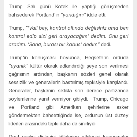
Trump Salı günü Kotek ile yaptığı görüşmeden
bahsederek Portland'ın
“yandığını”
iddia etti.
Trump,
“‘Vali bey, kontrol altında değilsiniz ama ben
kontrol edip sizi geri arayacağım’ dedim. Onu geri
aradım. ‘Sana, burası bir kabus’ dedim”
dedi.
Trump'ın konuşması boyunca, Hegseth'in orduda
“uyanık”
kültür olarak adlandırdığı şeye son verilmesi
çağrısının ardından, başkanın sözleri genel olarak
sessizlik ve generallerin bastırılmış tepkisiyle karşılandı.
Generaller, başkanın sıklıkla son derece partizanca
söylemlerine yanıt vermiyor gibiydi. Trump, Chicago
ve Portland gibi Amerikan şehirlerine asker
göndermekten bahsettiğinde ise, ordunun üst düzey
liderleri arasındaki tepki daha da sınırlıydı.
Dost canlısı dinleyici kitlelerine etkileyici konuşmalar