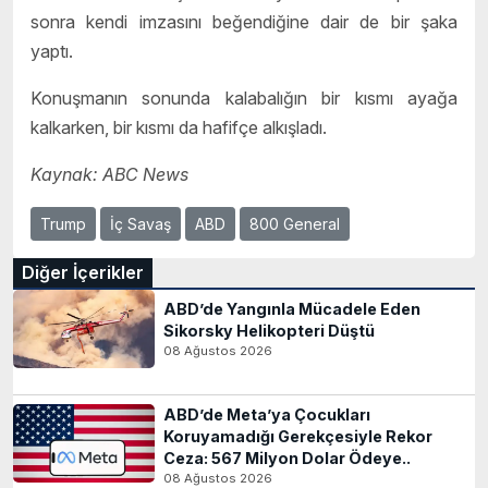
sonra kendi imzasını beğendiğine dair de bir şaka
yaptı.
Konuşmanın sonunda kalabalığın bir kısmı ayağa
kalkarken, bir kısmı da hafifçe alkışladı.
Kaynak: ABC News
Trump
İç Savaş
ABD
800 General
Diğer İçerikler
ABD’de Yangınla Mücadele Eden
Sikorsky Helikopteri Düştü
08 Ağustos 2026
ABD’de Meta’ya Çocukları
Koruyamadığı Gerekçesiyle Rekor
Ceza: 567 Milyon Dolar Ödeye..
08 Ağustos 2026