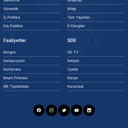
Savunma
Analizler
Güvenlik
Kitap
İç Politika
Tüm Yayınlar
Dış Politika
E-Dergiler
Faaliyetler
SDE
Kongre
SD TV
Sempozyum
İletişim
Konferans
Üyelik
Beyin Fırtınası
Künye
EİK Toplantıları
Kurumsal