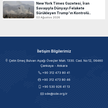
New York Times Gazetesi, İran
Savaşıyla Dünyayı Felakete
Sürükleyen Trump'ın Kontrolü..
03 Ağustos 2026
İletişim Bilgilerimiz
Çetin Emeç Bulvarı Aşağı Öveçler Mah. 1330. Cad. No:12, 06460
Çankaya - Ankara
+90 312 473 80 41
+90 312 473 80 46
+90 530 926 41 13
sde@sde.org.tr