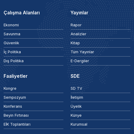
Çalışma Alanları
Yayınlar
Ekonomi
Rapor
Savunma
Analizler
Güvenlik
Kitap
İç Politika
Tüm Yayınlar
Dış Politika
E-Dergiler
Faaliyetler
SDE
Kongre
SD TV
Sempozyum
İletişim
Konferans
Üyelik
Beyin Fırtınası
Künye
EİK Toplantıları
Kurumsal