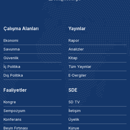
Çalışma Alanları
Yayınlar
Ekonomi
Rapor
Savunma
Analizler
Güvenlik
Kitap
İç Politika
Tüm Yayınlar
Dış Politika
E-Dergiler
Faaliyetler
SDE
Kongre
SD TV
Sempozyum
İletişim
Konferans
Üyelik
Beyin Fırtınası
Künye