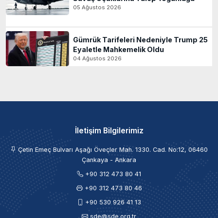
05 Ağustos 2026
Gümrük Tarifeleri Nedeniyle Trump 25
Eyaletle Mahkemelik Oldu
04 Ağustos 2026
İletişim Bilgilerimiz
Çetin Emeç Bulvarı Aşağı Öveçler Mah. 1330. Cad. No:12, 06460
Çankaya - Ankara
+90 312 473 80 41
+90 312 473 80 46
+90 530 926 41 13
sde@sde.org.tr