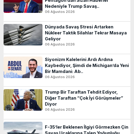
Pentagon’dan Sızan Haberler
Nedeniyle Trump Savaş..
06 Ağustos 2026
Dünyada Savaş Stresi Artarken
Nükleer Taktik Silahlar Tekrar Masaya
Geliyor
06 Ağustos 2026
Siyonizm Kalelerini Ardı Ardına
Kaybediyor, Şimdi de Michigan’da Yeni
Bir Mamdani: Ab..
06 Ağustos 2026
Trump Bir Taraftan Tehdit Ediyor,
Diğer Taraftan “Çok İyi Görüşmeler”
Diyor
06 Ağustos 2026
F-35’ler Beklenen İlgiyi Görmezken Çin
Savaş Uçaklarına Talep Yoğunluğu