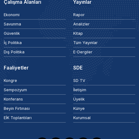
Çalışma Alanları
Yayınlar
Ekonomi
Rapor
Savunma
Analizler
Güvenlik
Kitap
İç Politika
Tüm Yayınlar
Dış Politika
E-Dergiler
Faaliyetler
SDE
Kongre
SD TV
Sempozyum
İletişim
Konferans
Üyelik
Beyin Fırtınası
Künye
EİK Toplantıları
Kurumsal