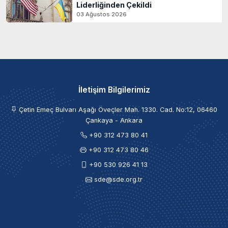
Liderliğinden Çekildi
03 Ağustos 2026
İletişim Bilgilerimiz
Çetin Emeç Bulvarı Aşağı Öveçler Mah. 1330. Cad. No:12, 06460
Çankaya - Ankara
+90 312 473 80 41
+90 312 473 80 46
+90 530 926 41 13
sde@sde.org.tr