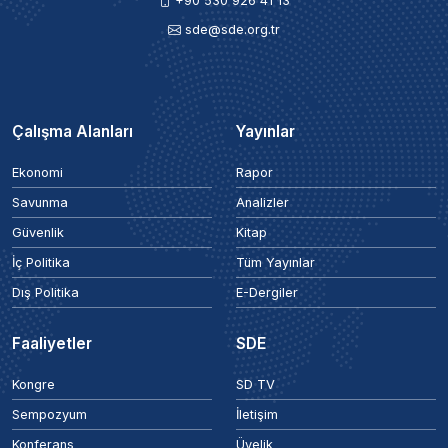
+90 530 926 41 13
sde@sde.org.tr
Çalışma Alanları
Yayınlar
Ekonomi
Rapor
Savunma
Analizler
Güvenlik
Kitap
İç Politika
Tüm Yayınlar
Dış Politika
E-Dergiler
Faaliyetler
SDE
Kongre
SD TV
Sempozyum
İletişim
Konferans
Üyelik