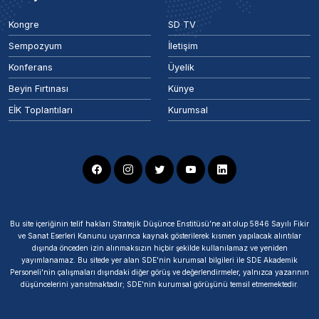
Kongre
SD TV
Sempozyum
İletişim
Konferans
Üyelik
Beyin Fırtınası
Künye
EİK Toplantıları
Kurumsal
Bu site içeriğinin telif hakları Stratejik Düşünce Enstitüsü’ne ait olup 5846 Sayılı Fikir
ve Sanat Eserleri Kanunu uyarınca kaynak gösterilerek kısmen yapılacak alıntılar
dışında önceden izin alınmaksızın hiçbir şekilde kullanılamaz ve yeniden
yayımlanamaz. Bu sitede yer alan SDE'nin kurumsal bilgileri ile SDE Akademik
Personeli'nin çalışmaları dışındaki diğer görüş ve değerlendirmeler, yalnızca yazarının
düşüncelerini yansıtmaktadır; SDE'nin kurumsal görüşünü temsil etmemektedir.