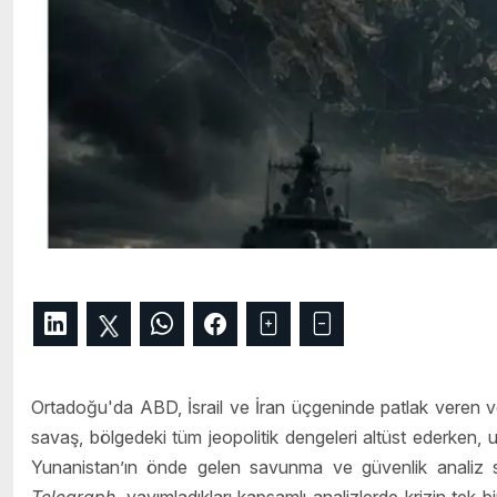
Ortadoğu'da ABD, İsrail ve İran üçgeninde patlak veren v
savaş, bölgedeki tüm jeopolitik dengeleri altüst ederken, 
Yunanistan’ın önde gelen savunma ve güvenlik analiz 