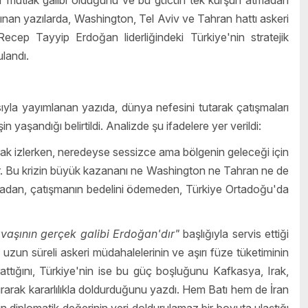
k bir mutlak galibi olduğunu ve bu gücün tek kurşun atmadan
ınan yazılarda, Washington, Tel Aviv ve Tahran hattı askeri
ep Tayyip Erdoğan liderliğindeki Türkiye'nin stratejik
landı.
sıyla yayımlanan yazıda, dünya nefesini tutarak çatışmaları
in yaşandığı belirtildi. Analizde şu ifadelere yer verildi:
rak izlerken, neredeyse sessizce ama bölgenin geleceği için
 Bu krizin büyük kazananı ne Washington ne Tahran ne de
adan, çatışmanın bedelini ödemeden, Türkiye Ortadoğu'da
avaşının gerçek galibi Erdoğan'dır"
başlığıyla servis ettiği
zun süreli askeri müdahalelerinin ve aşırı füze tüketiminin
rattığını, Türkiye'nin ise bu güç boşluğunu Kafkasya, Irak,
ırarak kararlılıkla doldurduğunu yazdı. Hem Batı hem de İran
nin diplomatik değerinin yeri doldurulamaz bir boyuta ulaştığı