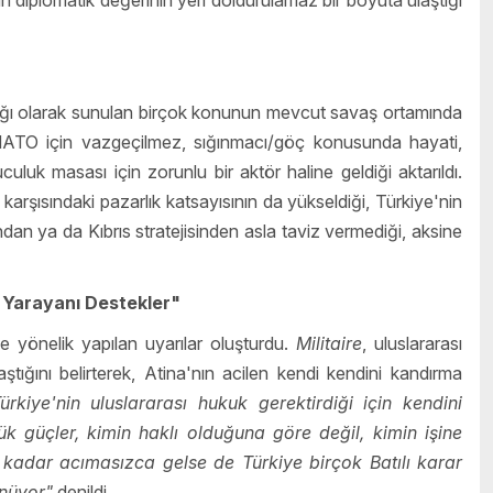
lığı olarak sunulan birçok konunun mevcut savaş ortamında
n NATO için vazgeçilmez, sığınmacı/göç konusunda hayati,
culuk masası için zorunlu bir aktör haline geldiği aktarıldı.
rşısındaki pazarlık katsayısının da yükseldiği, Türkiye'nin
n ya da Kıbrıs stratejisinden asla taviz vermediği, aksine
e Yarayanı Destekler"
ne yönelik yapılan uyarılar oluşturdu.
Militaire
, uluslararası
tığını belirterek, Atina'nın acilen kendi kendini kandırma
ürkiye'nin uluslararası hukuk gerektirdiği için kendini
k güçler, kimin haklı olduğuna göre değil, kimin işine
kadar acımasızca gelse de Türkiye birçok Batılı karar
ünüyor"
denildi.