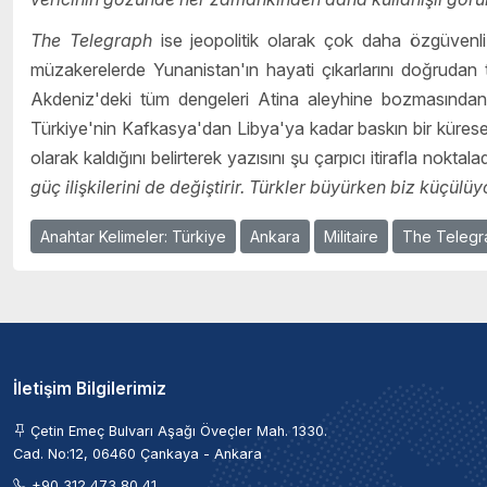
The Telegraph
ise jeopolitik olarak çok daha özgüvenli 
müzakerelerde Yunanistan'ın hayati çıkarlarını doğrudan
Akdeniz'deki tüm dengeleri Atina aleyhine bozmasından d
Türkiye'nin Kafkasya'dan Libya'ya kadar baskın bir kürese
olarak kaldığını belirterek yazısını şu çarpıcı itirafla noktala
güç ilişkilerini de değiştirir. Türkler büyürken biz küçülüy
Anahtar Kelimeler: Türkiye
Ankara
Militaire
The Telegr
İletişim Bilgilerimiz
Çetin Emeç Bulvarı Aşağı Öveçler Mah. 1330.
Cad. No:12, 06460 Çankaya - Ankara
+90 312 473 80 41