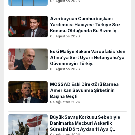
05 Ağustos 2026
Azerbaycan Cumhurbaşkanı
Yardımcısı Hacıyev: Türkiye Söz
Konusu Olduğunda Bu Bizim İç..
05 Ağustos 2026
Eski Maliye Bakanı Varoufakis'den
Atina’ya Sert Uyarı: Netanyahu’ya
Güvenmeyin Türkiy..
05 Ağustos 2026
MOSSAD Eski Direktörü Barnea
Amerikan Savunma Şirketinin
Başına Geçti
04 Ağustos 2026
Büyük Savaş Korkusu Sebebiyle
Danimarka Mecburi Askerlik
Süresini Dört Aydan 11 Aya Ç..
04 Ağustos 2026