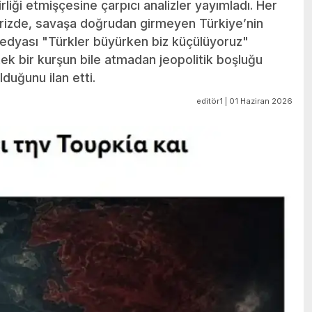
liği etmişçesine çarpıcı analizler yayımladı. Her
 krizde, savaşa doğrudan girmeyen Türkiye’nin
 medyası "Türkler büyürken biz küçülüyoruz"
 tek bir kurşun bile atmadan jeopolitik boşluğu
uğunu ilan etti.
editör1 | 01 Haziran 2026