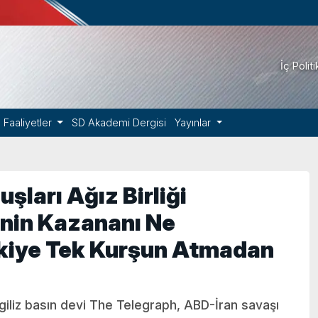
İç Polit
Faaliyetler
SD Akademi Dergisi
Yayınlar
uşları Ağız Birliği
enin Kazananı Ne
kiye Tek Kurşun Atmadan
giliz basın devi The Telegraph, ABD-İran savaşı