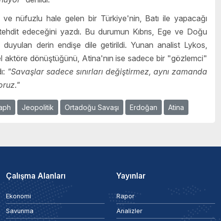
ve nüfuzlu hale gelen bir Türkiye'nin, Batı ile yapacağı
 tehdit edeceğini yazdı. Bu durumun Kıbrıs, Ege ve Doğu
uyulan derin endişe dile getirildi. Yunan analist Lykos,
l aktöre dönüştüğünü, Atina'nın ise sadece bir "gözlemci"
dı:
"Savaşlar sadece sınırları değiştirmez, aynı zamanda
oruz."
aph
Jeopolitik
Ortadoğu Savaşı
Erdoğan
Atina
Çalışma Alanları
Yayınlar
Ekonomi
Rapor
Savunma
Analizler