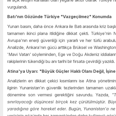
vurgulandı.
Batı'nın Gözünde Türkiye "Vazgeçilmez" Konumda
Yunan basını, daha önce Ankara ile Batı arasında kriz baş
tamamen ikinci plana itildiğine dikkat çekti. Türkiye'ni
Avrupa'nın enerji güvenliği için yararlı ve her türlü arabulu
Analizde, Ankara'nın gücü arttıkça Brüksel ve Washington ka
'Mavi Vatan' söyleminden, Ege ve Doğu Akdeniz iddialarında
rakiplerinin tükendiği bu anı tarihi bir fırsata çevirdiği yazıldı.
Atina'ya Uyarı: "Büyük Güçler Haklı Olanı Değil, İşin
Analizlerin en dikkat çekici kısımlarını ise Atina yönetimi
ilginin Yunanistan'ın güvenlik tezlerinden tamamen uzaklaş
dönemine son vermesi gerektiğini savundu. Yazıda,
"T
sınırlayacağı düşüncesi birçok kez çürütülmüştür. Büyü
yaradığına göre hareket eder. Bugün, Yunanistan'a ne 
vericinin gözünde her zamankinden daha kullanışlı gör