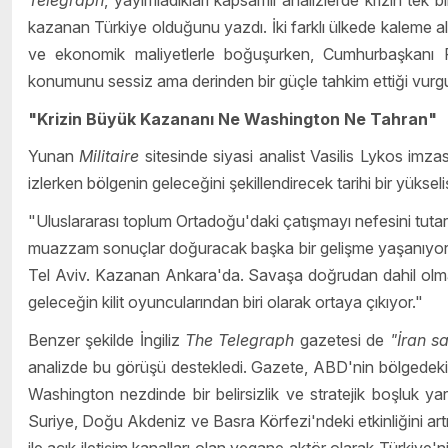
Telegraph
, yayımladıkları kapsamlı analizlerde krizin te
kazanan Türkiye olduğunu yazdı. İki farklı ülkede kaleme al
ve ekonomik maliyetlerle boğuşurken, Cumhurbaşkanı Rec
konumunu sessiz ama derinden bir güçle tahkim ettiği vurgu
"Krizin Büyük Kazananı Ne Washington Ne Tahran"
Yunan
Militaire
sitesinde siyasi analist Vasilis Lykos imza
izlerken bölgenin geleceğini şekillendirecek tarihi bir yükseliş
"Uluslararası toplum Ortadoğu'daki çatışmayı nefesini tuta
muazzam sonuçlar doğuracak başka bir gelişme yaşanıyor.
Tel Aviv. Kazanan Ankara'da. Savaşa doğrudan dahil olm
geleceğin kilit oyuncularından biri olarak ortaya çıkıyor."
Benzer şekilde İngiliz
The Telegraph
gazetesi de
"İran s
analizde bu görüşü destekledi. Gazete, ABD'nin bölgedeki u
Washington nezdinde bir belirsizlik ve stratejik boşluk ya
Suriye, Doğu Akdeniz ve Basra Körfezi'ndeki etkinliğini art
ile açık iletişim kanalları olan yegane aktör olarak Türkiye'