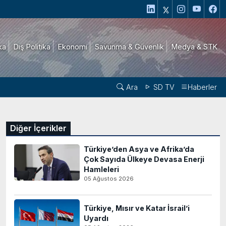
ika
Dış Politika
Ekonomi
Savunma & Güvenlik
Medya & STK
Ara
SD TV
Haberler
Diğer İçerikler
Türkiye’den Asya ve Afrika’da
Çok Sayıda Ülkeye Devasa Enerji
Hamleleri
05 Ağustos 2026
Türkiye, Mısır ve Katar İsrail’i
Uyardı