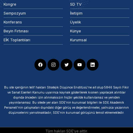
Kongre
SD TV
Sempozyum
İletişim
Konferans
Üyelik
Beyin Fırtınası
Künye
EİK Toplantıları
Kurumsal
Bu site içeriğinin telif hakları Stratejik Düşünce Enstitüsü’ne ait olup 5846 Sayılı Fikir
ve Sanat Eserleri Kanunu uyarınca kaynak gösterilerek kısmen yapılacak alıntılar
dışında önceden izin alınmaksızın hiçbir şekilde kullanılamaz ve yeniden
yayımlanamaz. Bu sitede yer alan SDE'nin kurumsal bilgileri ile SDE Akademik
Personeli'nin çalışmaları dışındaki diğer görüş ve değerlendirmeler, yalnızca yazarının
düşüncelerini yansıtmaktadır; SDE'nin kurumsal görüşünü temsil etmemektedir.
Tüm hakları SDE'ye aittir.