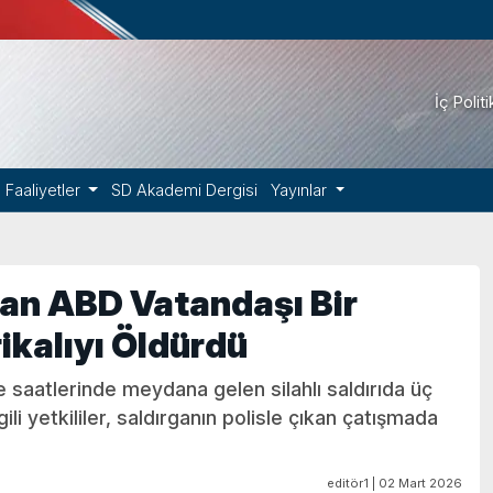
İç Polit
Faaliyetler
SD Akademi Dergisi
Yayınlar
yan ABD Vatandaşı Bir
ikalıyı Öldürdü
 saatlerinde meydana gelen silahlı saldırıda üç
lgili yetkililer, saldırganın polisle çıkan çatışmada
editör1 | 02 Mart 2026