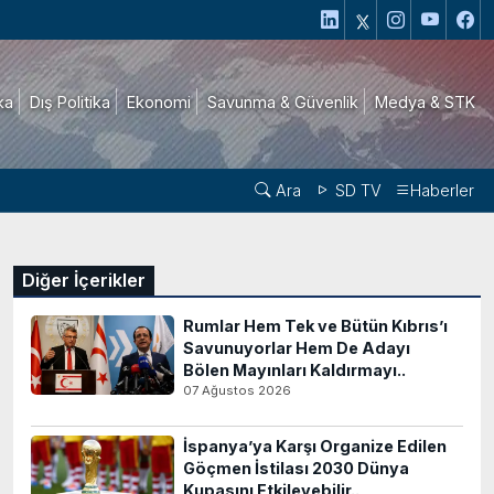
ika
Dış Politika
Ekonomi
Savunma & Güvenlik
Medya & STK
Ara
SD TV
Haberler
Diğer İçerikler
Rumlar Hem Tek ve Bütün Kıbrıs’ı
Savunuyorlar Hem De Adayı
Bölen Mayınları Kaldırmayı..
07 Ağustos 2026
İspanya’ya Karşı Organize Edilen
Göçmen İstilası 2030 Dünya
Kupasını Etkileyebilir..