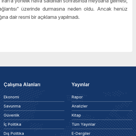
e İran’a yönelik hava saldırıları sonrasında meydana gelmesi,
 bağlantısı” üzerinde durmasına neden oldu. Ancak henüz
ğına dair resmi bir açıklama yapılmadı.
Çalışma Alanları
Yayınlar
Ekonomi
Rapor
Savunma
Analizler
Güvenlik
Kitap
İç Politika
Tüm Yayınlar
Dış Politika
E-Dergiler