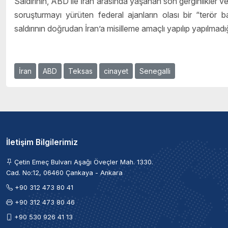
Saldırının, ABD ile İran arasında yaşanan son gerginlikler v
soruşturmayı yürüten federal ajanların olası bir “terör
saldırının doğrudan İran’a misilleme amaçlı yapılıp yapılmadı
İran
ABD
Teksas
cinayet
Senegalli
İletişim Bilgilerimiz
Çetin Emeç Bulvarı Aşağı Öveçler Mah. 1330.
Cad. No:12, 06460 Çankaya - Ankara
+90 312 473 80 41
+90 312 473 80 46
+90 530 926 41 13