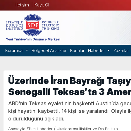
İletişim
Kayıt Ol
Kurumsal
Bölgesel Analizler
Konular
Haberler
Yazarlar
Üzerinde İran Bayrağı Taşı
Senegalli Teksas’ta 3 Amer
ABD’nin Teksas eyaletinin başkenti Austin’da gece
kişi hayatını kaybetti, 14 kişi ise yaralandı. Olayla i
öldürüldüğünü açıkladı.
/
Anasayfa
/
Tüm Haberler
Uluslararası İlişkiler ve Dış Politika