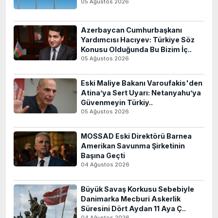
05 Ağustos 2026
Azerbaycan Cumhurbaşkanı
Yardımcısı Hacıyev: Türkiye Söz
Konusu Olduğunda Bu Bizim İç..
05 Ağustos 2026
Eski Maliye Bakanı Varoufakis'den
Atina’ya Sert Uyarı: Netanyahu’ya
Güvenmeyin Türkiy..
05 Ağustos 2026
MOSSAD Eski Direktörü Barnea
Amerikan Savunma Şirketinin
Başına Geçti
04 Ağustos 2026
Büyük Savaş Korkusu Sebebiyle
Danimarka Mecburi Askerlik
Süresini Dört Aydan 11 Aya Ç..
04 Ağustos 2026