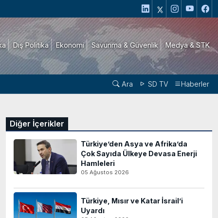
ika
Dış Politika
Ekonomi
Savunma & Güvenlik
Medya & STK
Ara
SD TV
Haberler
Diğer İçerikler
Türkiye’den Asya ve Afrika’da
Çok Sayıda Ülkeye Devasa Enerji
Hamleleri
05 Ağustos 2026
Türkiye, Mısır ve Katar İsrail’i
Uyardı