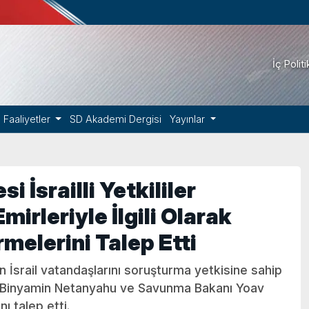
İç Polit
Faaliyetler
SD Akademi Dergisi
Yayınlar
İsrailli Yetkililer
rleriyle İlgili Olarak
melerini Talep Etti
İsrail vatandaşlarını soruşturma yetkisine sahip
nı Binyamin Netanyahu ve Savunma Bakanı Yoav
ı talep etti.