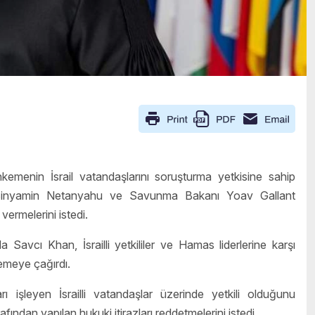
kemenin İsrail vatandaşlarını soruşturma yetkisine sahip
ı Binyamin Netanyahu ve Savunma Bakanı Yoav Gallant
ermelerini istedi.
cı Khan, İsrailli yetkililer ve Hamas liderlerine karşı
memeye çağırdı.
ı işleyen İsrailli vatandaşlar üzerinde yetkili olduğunu
fından yapılan hukuki itirazları reddetmelerini istedi.