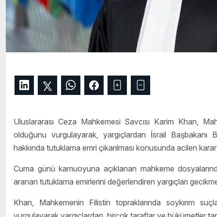
Uluslararası Ceza Mahkemesi Savcısı
Karim Khan
, Mah
olduğunu vurgulayarak, yargıçlardan İsrail Başbakan
hakkında tutuklama emri çıkarılması konusunda acilen karar v
Cuma günü kamuoyuna açıklanan mahkeme dosyalarında Sav
aranan tutuklama emirlerini değerlendiren yargıçları gecik
Khan, Mahkemenin Filistin topraklarında soykırım suçlar
vurgulayarak yargıçlardan, birçok taraflar ve hükümetler tara