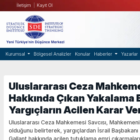
İletişim
Kayıt Ol
Kurumsal
Bölgesel Analizler
Konular
Haberler
Yazarlar
Uluslararası Ceza Mahkemesi 
Hakkında Çıkan Yakalama Emi
Yargıçların Acilen Karar Ver
Uluslararası Ceza Mahkemesi Savcısı, Mahkemenin 
olduğunu belirterek, yargıçlardan İsrail Başbaka
Gallant hakkında acilen tutuklama emri çıkarmaların