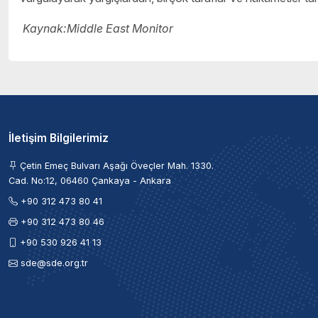
Kaynak:Middle East Monitor
İletişim Bilgilerimiz
Çetin Emeç Bulvarı Aşağı Öveçler Mah. 1330.
Cad. No:12, 06460 Çankaya - Ankara
+90 312 473 80 41
+90 312 473 80 46
+90 530 926 41 13
sde@sde.org.tr