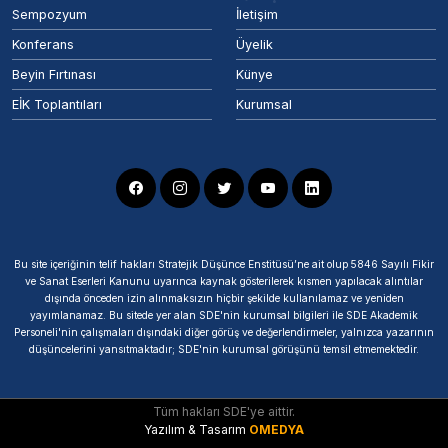
Sempozyum
İletişim
Konferans
Üyelik
Beyin Fırtınası
Künye
EİK Toplantıları
Kurumsal
Bu site içeriğinin telif hakları Stratejik Düşünce Enstitüsü’ne ait olup 5846 Sayılı Fikir
ve Sanat Eserleri Kanunu uyarınca kaynak gösterilerek kısmen yapılacak alıntılar
dışında önceden izin alınmaksızın hiçbir şekilde kullanılamaz ve yeniden
yayımlanamaz. Bu sitede yer alan SDE'nin kurumsal bilgileri ile SDE Akademik
Personeli'nin çalışmaları dışındaki diğer görüş ve değerlendirmeler, yalnızca yazarının
düşüncelerini yansıtmaktadır; SDE'nin kurumsal görüşünü temsil etmemektedir.
Tüm hakları SDE'ye aittir.
Yazılım & Tasarım
OMEDYA