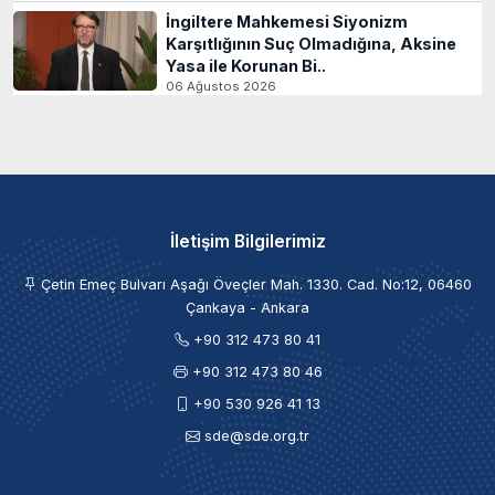
İngiltere Mahkemesi Siyonizm
Karşıtlığının Suç Olmadığına, Aksine
Yasa ile Korunan Bi..
06 Ağustos 2026
İletişim Bilgilerimiz
Çetin Emeç Bulvarı Aşağı Öveçler Mah. 1330. Cad. No:12, 06460
Çankaya - Ankara
+90 312 473 80 41
+90 312 473 80 46
+90 530 926 41 13
sde@sde.org.tr