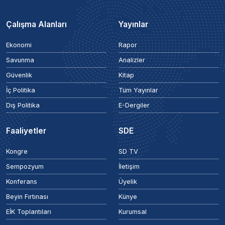
Çalışma Alanları
Yayınlar
Ekonomi
Rapor
Savunma
Analizler
Güvenlik
Kitap
İç Politika
Tüm Yayınlar
Dış Politika
E-Dergiler
Faaliyetler
SDE
Kongre
SD TV
Sempozyum
İletişim
Konferans
Üyelik
Beyin Fırtınası
Künye
EİK Toplantıları
Kurumsal