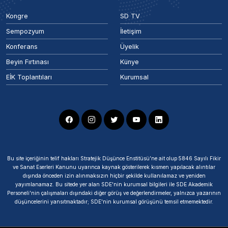
Kongre
SD TV
Sempozyum
İletişim
Konferans
Üyelik
Beyin Fırtınası
Künye
EİK Toplantıları
Kurumsal
Bu site içeriğinin telif hakları Stratejik Düşünce Enstitüsü’ne ait olup 5846 Sayılı Fikir
ve Sanat Eserleri Kanunu uyarınca kaynak gösterilerek kısmen yapılacak alıntılar
dışında önceden izin alınmaksızın hiçbir şekilde kullanılamaz ve yeniden
yayımlanamaz. Bu sitede yer alan SDE'nin kurumsal bilgileri ile SDE Akademik
Personeli'nin çalışmaları dışındaki diğer görüş ve değerlendirmeler, yalnızca yazarının
düşüncelerini yansıtmaktadır; SDE'nin kurumsal görüşünü temsil etmemektedir.