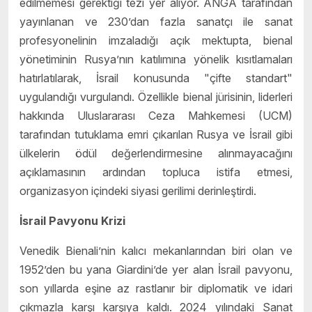
edilmemesi gerektiği tezi yer alıyor. ANGA tarafından
yayınlanan ve 230’dan fazla sanatçı ile sanat
profesyonelinin imzaladığı açık mektupta, bienal
yönetiminin Rusya’nın katılımına yönelik kısıtlamaları
hatırlatılarak, İsrail konusunda "çifte standart"
uygulandığı vurgulandı. Özellikle bienal jürisinin, liderleri
hakkında Uluslararası Ceza Mahkemesi (UCM)
tarafından tutuklama emri çıkarılan Rusya ve İsrail gibi
ülkelerin ödül değerlendirmesine alınmayacağını
açıklamasının ardından topluca istifa etmesi,
organizasyon içindeki siyasi gerilimi derinleştirdi.
İsrail Pavyonu Krizi
Venedik Bienali’nin kalıcı mekanlarından biri olan ve
1952’den bu yana Giardini’de yer alan İsrail pavyonu,
son yıllarda eşine az rastlanır bir diplomatik ve idari
çıkmazla karşı karşıya kaldı. 2024 yılındaki Sanat