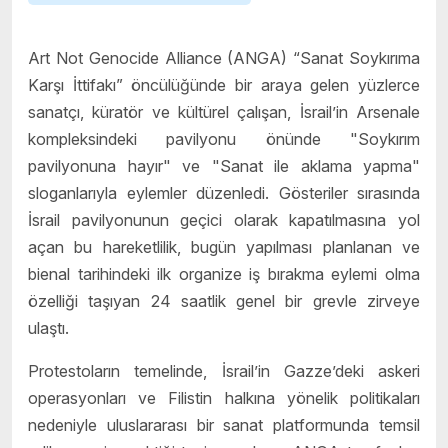
Art Not Genocide Alliance (ANGA) “Sanat Soykırıma
Karşı İttifakı” öncülüğünde bir araya gelen yüzlerce
sanatçı, küratör ve kültürel çalışan, İsrail’in Arsenale
kompleksindeki pavilyonu önünde "Soykırım
pavilyonuna hayır" ve "Sanat ile aklama yapma"
sloganlarıyla eylemler düzenledi. Gösteriler sırasında
İsrail pavilyonunun geçici olarak kapatılmasına yol
açan bu hareketlilik, bugün yapılması planlanan ve
bienal tarihindeki ilk organize iş bırakma eylemi olma
özelliği taşıyan 24 saatlik genel bir grevle zirveye
ulaştı.
Protestoların temelinde, İsrail’in Gazze’deki askeri
operasyonları ve Filistin halkına yönelik politikaları
nedeniyle uluslararası bir sanat platformunda temsil