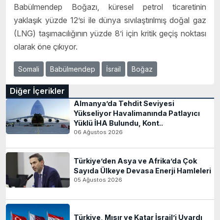
Babülmendep Boğazı, küresel petrol ticaretinin
yaklaşık yüzde 12’si ile dünya sıvılaştırılmış doğal gaz
(LNG) taşımacılığının yüzde 8’i için kritik geçiş noktası
olarak öne çıkıyor.
Somali
Babülmendep
İsrail
Boğaz
Diğer İçerikler
Almanya’da Tehdit Seviyesi
Yükseliyor Havalimanında Patlayıcı
Yüklü İHA Bulundu, Kont..
06 Ağustos 2026
Türkiye’den Asya ve Afrika’da Çok
Sayıda Ülkeye Devasa Enerji Hamleleri
05 Ağustos 2026
Türkiye, Mısır ve Katar İsrail’i Uyardı