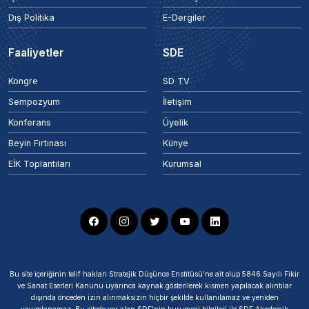
Dış Politika
E-Dergiler
Faaliyetler
SDE
Kongre
SD TV
Sempozyum
İletişim
Konferans
Üyelik
Beyin Fırtınası
Künye
EİK Toplantıları
Kurumsal
Bu site içeriğinin telif hakları Stratejik Düşünce Enstitüsü’ne ait olup 5846 Sayılı Fikir
ve Sanat Eserleri Kanunu uyarınca kaynak gösterilerek kısmen yapılacak alıntılar
dışında önceden izin alınmaksızın hiçbir şekilde kullanılamaz ve yeniden
yayımlanamaz. Bu sitede yer alan SDE'nin kurumsal bilgileri ile SDE Akademik