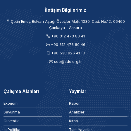
İletişim Bilgilerimiz
Çetin Emeç Bulvarı Aşağı Öveçler Mah. 1330. Cad. No:12, 06460
Çankaya - Ankara
+90 312 473 80 41
+90 312 473 80 46
+90 530 926 41 13
sde@sde.org.tr
Çalışma Alanları
Yayınlar
Ekonomi
Rapor
Savunma
Analizler
Güvenlik
Kitap
İç Politika
Tüm Yayınlar