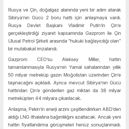
Rusya ve Çin, doğalgaz alanında yeni bir adım atarak
Sibirya’nın Gücü 2 boru hattı için anlaşmaya vardı.
Rusya Devlet Başkanı Vladimir Putin’in Çin’e
gerçekleştirdiği ziyaret kapsamında Gazprom ile Çin
Ulusal Petrol Şirketi arasında “hukuki bağlayıcılığı olan”
bir mutabakat imzalandı.
Gazprom CEO’su Aleksey Miller, hattın
tamamlanmasıyla Rusya’nın Yamal sahalarından yıllık
50 milyar metreküp gazın Moğolistan üzerinden Çin’e
taşınacağını açıkladı. Ayrıca mevcut Sibirya’nın Gücü
hattından Çin’e gönderilen gaz miktarı da 38 milyar
metreküpten 44 milyara çıkarılacak.
Anlaşma, Pekin’in enerji arzını çeşitlendirirken ABD’den
aldığı LNG ithalatına bağımlılığını azaltacak. Ancak yeni
hattın fiyatlandırma görüşmeleri henüz sonuçlanmadı.