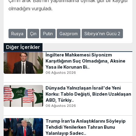
Çin’in artık Batı’nın yaptırımlarına uymak gibi bir kaygısı
olmadığını vurguladı.
Rusya
Çin
Putin
Gazprom
Sibirya’nın Gücü 2
Diğer İçerikler
İngiltere Mahkemesi Siyonizm
Karşıtlığının Suç Olmadığına, Aksine
Yasa ile Korunan Bi..
06 Ağustos 2026
Dünyada Yalnızlaşan İsrail'de Yeni
Korku: Tablo Değişti, Bizden Uzaklaşan
ABD, Türkiy..
06 Ağustos 2026
Trump İran’la Anlaştıklarını Söyleyip
Tehdidi Yenilerken Tahran Bunu
Yalanlayıp Sadec..