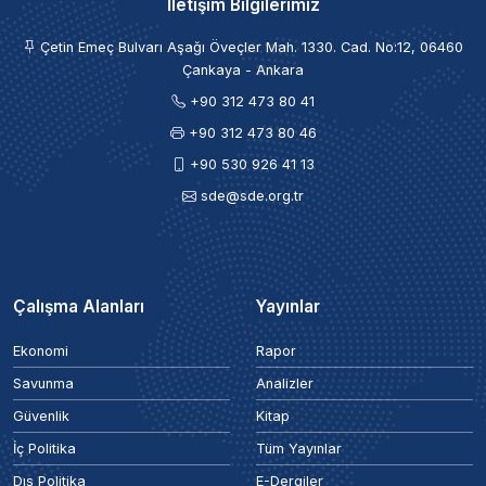
İletişim Bilgilerimiz
Çetin Emeç Bulvarı Aşağı Öveçler Mah. 1330. Cad. No:12, 06460
Çankaya - Ankara
+90 312 473 80 41
+90 312 473 80 46
+90 530 926 41 13
sde@sde.org.tr
Çalışma Alanları
Yayınlar
Ekonomi
Rapor
Savunma
Analizler
Güvenlik
Kitap
İç Politika
Tüm Yayınlar
Dış Politika
E-Dergiler