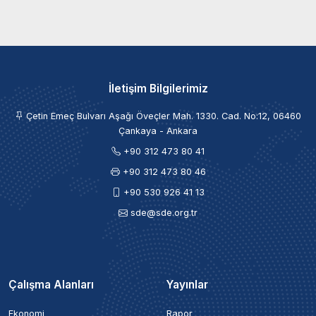
İletişim Bilgilerimiz
Çetin Emeç Bulvarı Aşağı Öveçler Mah. 1330. Cad. No:12, 06460
Çankaya - Ankara
+90 312 473 80 41
+90 312 473 80 46
+90 530 926 41 13
sde@sde.org.tr
Çalışma Alanları
Yayınlar
Ekonomi
Rapor