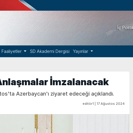
İç Polit
Faaliyetler
SD Akademi Dergisi
Yayınlar
i Anlaşmalar İmzalanacak
tos'ta Azerbaycan'ı ziyaret edeceği açıklandı.
editör1 | 17 Ağustos 2024