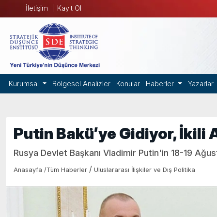
İletişim
Kayıt Ol
Kurumsal
Bölgesel Analizler
Konular
Haberler
Yazarlar
Putin Bakü’ye Gidiyor, İkil
Rusya Devlet Başkanı Vladimir Putin'in 18-19 Ağus
/
Anasayfa
/
Tüm Haberler
Uluslararası İlişkiler ve Dış Politika