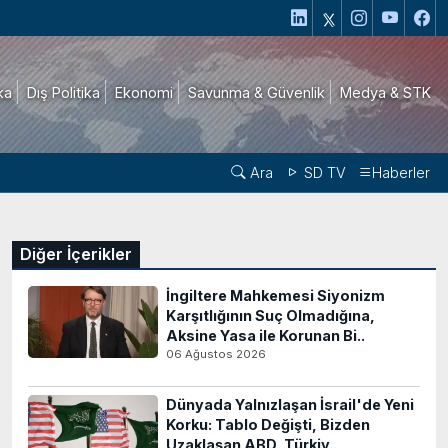
ika
Dış Politika
Ekonomi
Savunma & Güvenlik
Medya & STK
Ara
SD TV
Haberler
Diğer İçerikler
İngiltere Mahkemesi Siyonizm
Karşıtlığının Suç Olmadığına,
Aksine Yasa ile Korunan Bi..
06 Ağustos 2026
Dünyada Yalnızlaşan İsrail'de Yeni
Korku: Tablo Değişti, Bizden
Uzaklaşan ABD, Türkiy..