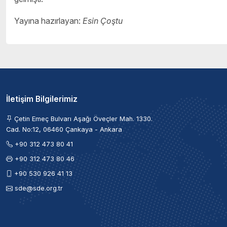
Yayına hazırlayan:
Esin Çoştu
İletişim Bilgilerimiz
Çetin Emeç Bulvarı Aşağı Öveçler Mah. 1330.
Cad. No:12, 06460 Çankaya - Ankara
+90 312 473 80 41
+90 312 473 80 46
+90 530 926 41 13
sde@sde.org.tr