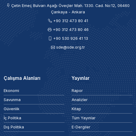
Çetin Emeç Bulvarı Aşağı Öveçler Mah. 1330. Cad. No:12, 06460
Çankaya - Ankara
+90 312 473 80 41
+90 312 473 80 46
+90 530 926 41 13
sde@sde.org.tr
Çalışma Alanları
Yayınlar
Ekonomi
Rapor
Savunma
Analizler
Güvenlik
Kitap
İç Politika
Tüm Yayınlar
Dış Politika
E-Dergiler