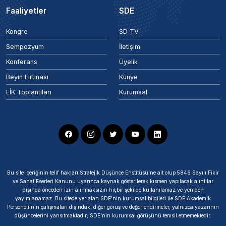
Faaliyetler
SDE
Kongre
SD TV
Sempozyum
İletişim
Konferans
Üyelik
Beyin Fırtınası
Künye
EİK Toplantıları
Kurumsal
Bu site içeriğinin telif hakları Stratejik Düşünce Enstitüsü’ne ait olup 5846 Sayılı Fikir
ve Sanat Eserleri Kanunu uyarınca kaynak gösterilerek kısmen yapılacak alıntılar
dışında önceden izin alınmaksızın hiçbir şekilde kullanılamaz ve yeniden
yayımlanamaz. Bu sitede yer alan SDE'nin kurumsal bilgileri ile SDE Akademik
Personeli'nin çalışmaları dışındaki diğer görüş ve değerlendirmeler, yalnızca yazarının
düşüncelerini yansıtmaktadır; SDE'nin kurumsal görüşünü temsil etmemektedir.