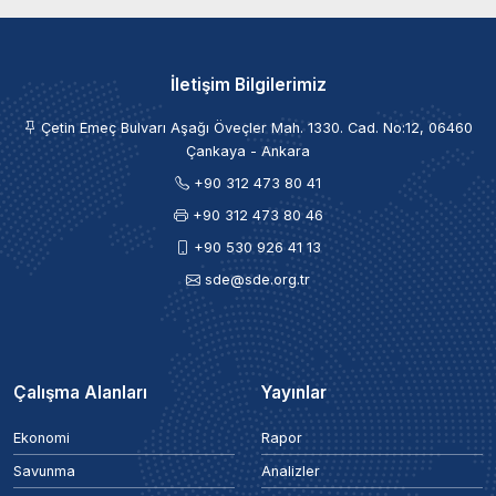
İletişim Bilgilerimiz
Çetin Emeç Bulvarı Aşağı Öveçler Mah. 1330. Cad. No:12, 06460
Çankaya - Ankara
+90 312 473 80 41
+90 312 473 80 46
+90 530 926 41 13
sde@sde.org.tr
Çalışma Alanları
Yayınlar
Ekonomi
Rapor
Savunma
Analizler