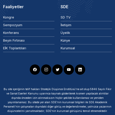
Faaliyetler
SDE
Kongre
SD TV
Sempozyum
İletişim
Konferans
Üyelik
Beyin Fırtınası
Künye
EİK Toplantıları
Kurumsal
Bu site içeriğinin telif hakları Stratejik Düşünce Enstitüsü’ne ait olup 5846 Sayılı Fikir
ve Sanat Eserleri Kanunu uyarınca kaynak gösterilerek kısmen yapılacak alıntılar
dışında önceden izin alınmaksızın hiçbir şekilde kullanılamaz ve yeniden
yayımlanamaz. Bu sitede yer alan SDE'nin kurumsal bilgileri ile SDE Akademik
Personeli'nin çalışmaları dışındaki diğer görüş ve değerlendirmeler, yalnızca yazarının
düşüncelerini yansıtmaktadır; SDE'nin kurumsal görüşünü temsil etmemektedir.