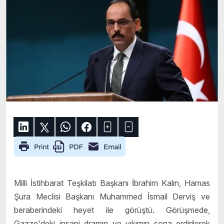
Milli İstihbarat Teşkilatı Başkanı İbrahim Kalın, Hamas
Şura Meclisi Başkanı Muhammed İsmail Derviş ve
beraberindeki heyet ile görüştü. Görüşmede,
Gazze'deki insani dramın ve yıkımın sona erdirilerek