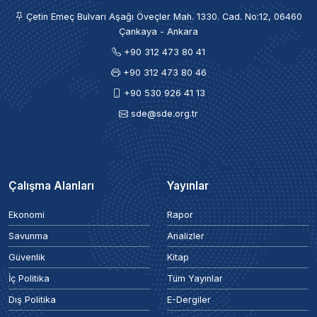
Çetin Emeç Bulvarı Aşağı Öveçler Mah. 1330. Cad. No:12, 06460
Çankaya - Ankara
+90 312 473 80 41
+90 312 473 80 46
+90 530 926 41 13
sde@sde.org.tr
Çalışma Alanları
Yayınlar
Ekonomi
Rapor
Savunma
Analizler
Güvenlik
Kitap
İç Politika
Tüm Yayınlar
Dış Politika
E-Dergiler