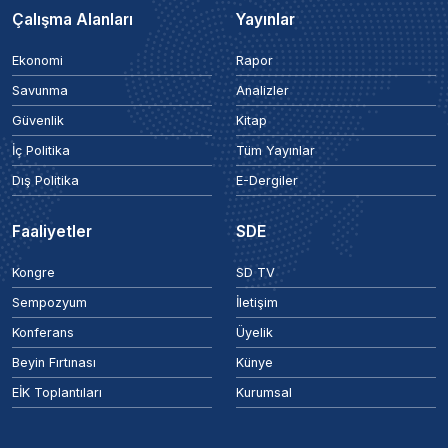
Çalışma Alanları
Yayınlar
Ekonomi
Rapor
Savunma
Analizler
Güvenlik
Kitap
İç Politika
Tüm Yayınlar
Dış Politika
E-Dergiler
Faaliyetler
SDE
Kongre
SD TV
Sempozyum
İletişim
Konferans
Üyelik
Beyin Fırtınası
Künye
EİK Toplantıları
Kurumsal