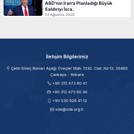
ABD’nin İran’a Planladığı Büyük
Saldırıyı İsra..
03 Ağustos 2026
İletişim Bilgilerimiz
Çetin Emeç Bulvarı Aşağı Öveçler Mah. 1330. Cad. No:12, 06460
Çankaya - Ankara
+90 312 473 80 41
+90 312 473 80 46
+90 530 926 41 13
sde@sde.org.tr