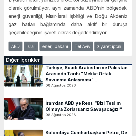
olarak görülmüyor, aynı zamanda ABD’nin bölgedeki
enerji güvenliği, Mısır-İsrail işbirliği ve Doğu Akdeniz
gaz hatları bağlamında daha aktif bir duruşa
geçebileceğinin işareti olarak değerlendiriliyor.
ABD
İsrail
enerji bakanı
Tel Aviv
ziyaret iptali
Diğer İçerikler
Türkiye, Suudi Arabistan ve Pakistan
Arasında Tarihi "Mekke Ortak
Savunma Anlaşması" ..
08 Ağustos 2026
İran’dan ABD’ye Rest: “Bizi Teslim
Olmaya Zorlarsanız Savaşacağız!”
08 Ağustos 2026
Kolombiya Cumhurbaşkanı Petro, De