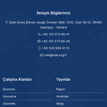
İletişim Bilgilerimiz
Çetin Emeç Bulvarı Aşağı Öveçler Mah. 1330. Cad. No:12, 06460
Çankaya - Ankara
+90 312 473 80 41
+90 312 473 80 46
+90 530 926 41 13
sde@sde.org.tr
Çalışma Alanları
Yayınlar
Ekonomi
Rapor
Savunma
Analizler
Güvenlik
Kitap