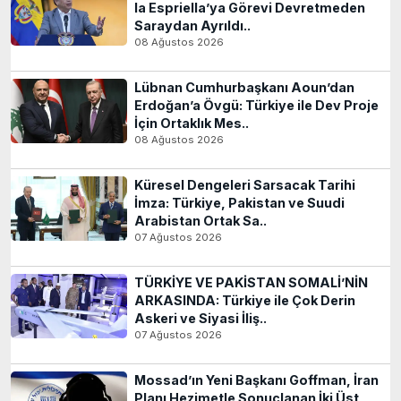
la Espriella’ya Görevi Devretmeden
Saraydan Ayrıldı..
08 Ağustos 2026
Lübnan Cumhurbaşkanı Aoun’dan
Erdoğan’a Övgü: Türkiye ile Dev Proje
İçin Ortaklık Mes..
08 Ağustos 2026
Küresel Dengeleri Sarsacak Tarihi
İmza: Türkiye, Pakistan ve Suudi
Arabistan Ortak Sa..
07 Ağustos 2026
TÜRKİYE VE PAKİSTAN SOMALİ’NİN
ARKASINDA: Türkiye ile Çok Derin
Askeri ve Siyasi İliş..
07 Ağustos 2026
Mossad’ın Yeni Başkanı Goffman, İran
Planı Hezimetle Sonuçlanan İki Üst